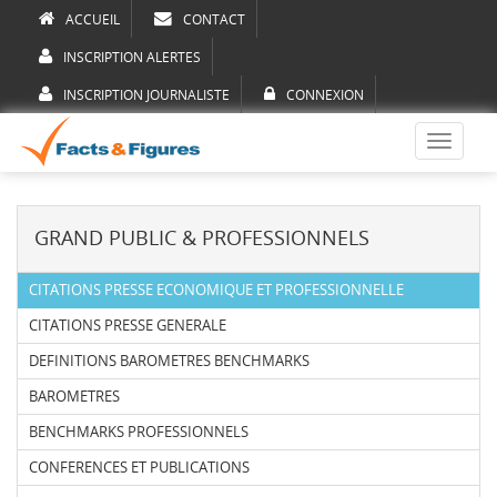
ACCUEIL
CONTACT
INSCRIPTION ALERTES
INSCRIPTION JOURNALISTE
CONNEXION
Toggle
navigati
GRAND PUBLIC & PROFESSIONNELS
CITATIONS PRESSE ECONOMIQUE ET PROFESSIONNELLE
CITATIONS PRESSE GENERALE
DEFINITIONS BAROMETRES BENCHMARKS
BAROMETRES
BENCHMARKS PROFESSIONNELS
CONFERENCES ET PUBLICATIONS