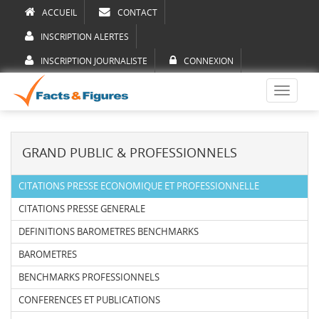
ACCUEIL
CONTACT
INSCRIPTION ALERTES
INSCRIPTION JOURNALISTE
CONNEXION
Toggle
navigati
GRAND PUBLIC & PROFESSIONNELS
CITATIONS PRESSE ECONOMIQUE ET PROFESSIONNELLE
CITATIONS PRESSE GENERALE
DEFINITIONS BAROMETRES BENCHMARKS
BAROMETRES
BENCHMARKS PROFESSIONNELS
CONFERENCES ET PUBLICATIONS