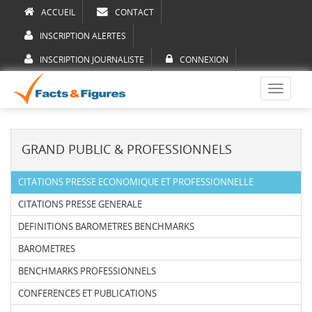
ACCUEIL
CONTACT
INSCRIPTION ALERTES
INSCRIPTION JOURNALISTE
CONNEXION
Toggle
navigati
GRAND PUBLIC & PROFESSIONNELS
CITATIONS PRESSE ECONOMIQUE ET PROFESSIONNELLE
CITATIONS PRESSE GENERALE
DEFINITIONS BAROMETRES BENCHMARKS
BAROMETRES
BENCHMARKS PROFESSIONNELS
CONFERENCES ET PUBLICATIONS