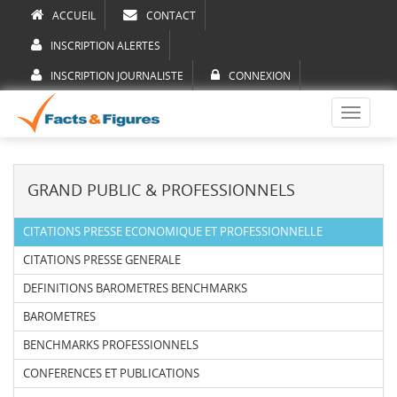
ACCUEIL
CONTACT
INSCRIPTION ALERTES
INSCRIPTION JOURNALISTE
CONNEXION
Toggle
navigati
GRAND PUBLIC & PROFESSIONNELS
CITATIONS PRESSE ECONOMIQUE ET PROFESSIONNELLE
CITATIONS PRESSE GENERALE
DEFINITIONS BAROMETRES BENCHMARKS
BAROMETRES
BENCHMARKS PROFESSIONNELS
CONFERENCES ET PUBLICATIONS