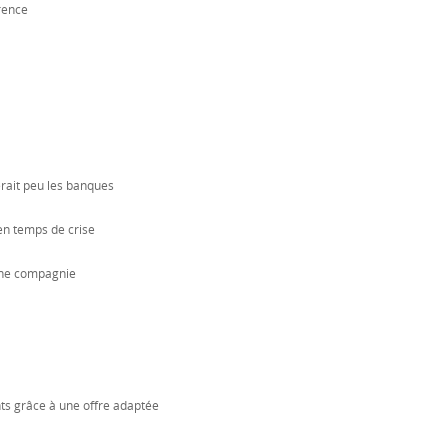
rence
rait peu les banques
en temps de crise
´une compagnie
nts grâce à une offre adaptée