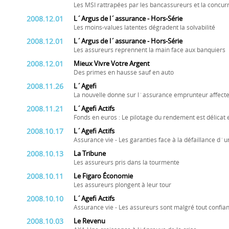
Les MSI rattrapées par les bancassureurs et la concur
2008.12.01
L´Argus de l´assurance - Hors-Série
Les moins-values latentes dégradent la solvabilité
2008.12.01
L´Argus de l´assurance - Hors-Série
Les assureurs reprennent la main face aux banquiers
2008.12.01
Mieux Vivre Votre Argent
Des primes en hausse sauf en auto
2008.11.26
L´Agefi
La nouvelle donne sur l´assurance emprunteur affecte
2008.11.21
L´Agefi Actifs
Fonds en euros : Le pilotage du rendement est délicat 
2008.10.17
L´Agefi Actifs
Assurance vie - Les garanties face à la défaillance d
2008.10.13
La Tribune
Les assureurs pris dans la tourmente
2008.10.11
Le Figaro Économie
Les assureurs plongent à leur tour
2008.10.10
L´Agefi Actifs
Assurance vie - Les assureurs sont malgré tout confia
2008.10.03
Le Revenu