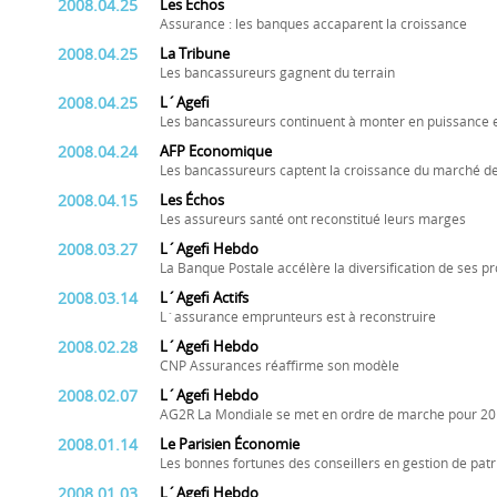
2008.04.25
Les Échos
Assurance : les banques accaparent la croissance
2008.04.25
La Tribune
Les bancassureurs gagnent du terrain
2008.04.25
L´Agefi
Les bancassureurs continuent à monter en puissance 
2008.04.24
AFP Economique
Les bancassureurs captent la croissance du marché d
2008.04.15
Les Échos
Les assureurs santé ont reconstitué leurs marges
2008.03.27
L´Agefi Hebdo
La Banque Postale accélère la diversification de ses pr
2008.03.14
L´Agefi Actifs
L´assurance emprunteurs est à reconstruire
2008.02.28
L´Agefi Hebdo
CNP Assurances réaffirme son modèle
2008.02.07
L´Agefi Hebdo
AG2R La Mondiale se met en ordre de marche pour 2
2008.01.14
Le Parisien Économie
Les bonnes fortunes des conseillers en gestion de pat
2008.01.03
L´Agefi Hebdo