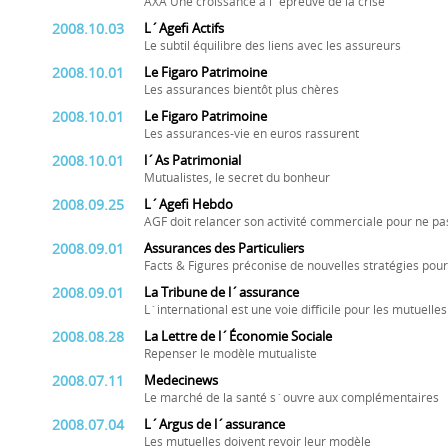
AXA Une croissance à l´épreuve de la crise
2008.10.03
L´Agefi Actifs
Le subtil équilibre des liens avec les assureurs
2008.10.01
Le Figaro Patrimoine
Les assurances bientôt plus chères
2008.10.01
Le Figaro Patrimoine
Les assurances-vie en euros rassurent
2008.10.01
l´As Patrimonial
Mutualistes, le secret du bonheur
2008.09.25
L´Agefi Hebdo
AGF doit relancer son activité commerciale pour ne pa
2008.09.01
Assurances des Particuliers
Facts & Figures préconise de nouvelles stratégies pou
2008.09.01
La Tribune de l´assurance
L´international est une voie difficile pour les mutuelles
2008.08.28
La Lettre de l´Économie Sociale
Repenser le modèle mutualiste
2008.07.11
Medecinews
Le marché de la santé s´ouvre aux complémentaires
2008.07.04
L´Argus de l´assurance
Les mutuelles doivent revoir leur modèle