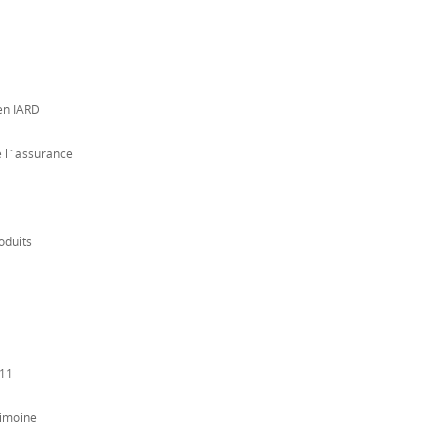
en IARD
e l´assurance
oduits
011
rimoine