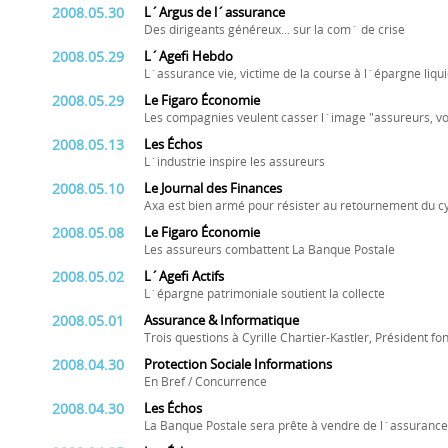
2008.05.30
L´Argus de l´assurance
Des dirigeants généreux... sur la com´ de crise
2008.05.29
L´Agefi Hebdo
L´assurance vie, victime de la course à l´épargne liqu
2008.05.29
Le Figaro Économie
Les compagnies veulent casser l´image "assureurs, vo
2008.05.13
Les Échos
L´industrie inspire les assureurs
2008.05.10
Le Journal des Finances
Axa est bien armé pour résister au retournement du c
2008.05.08
Le Figaro Économie
Les assureurs combattent La Banque Postale
2008.05.02
L´Agefi Actifs
L´épargne patrimoniale soutient la collecte
2008.05.01
Assurance & Informatique
Trois questions à Cyrille Chartier-Kastler, Président f
2008.04.30
Protection Sociale Informations
En Bref / Concurrence
2008.04.30
Les Échos
La Banque Postale sera prête à vendre de l´assuran