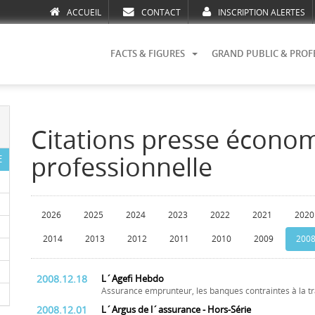
ACCUEIL
CONTACT
INSCRIPTION ALERTES
FACTS & FIGURES
GRAND PUBLIC & PROF
Citations presse écono
professionnelle
E
2026
2025
2024
2023
2022
2021
2020
2014
2013
2012
2011
2010
2009
200
2008.12.18
L´Agefi Hebdo
Assurance emprunteur, les banques contraintes à la 
2008.12.01
L´Argus de l´assurance - Hors-Série