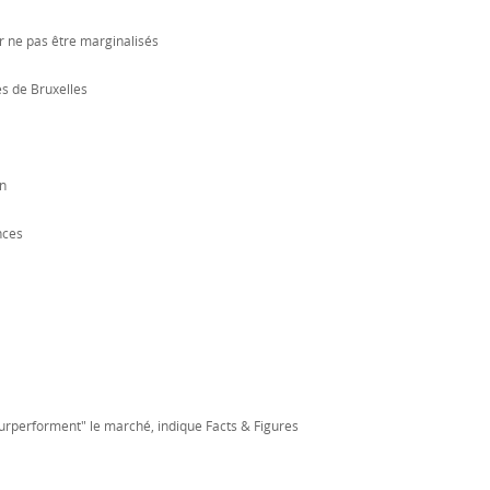
r ne pas être marginalisés
s de Bruxelles
on
nces
surperforment" le marché, indique Facts & Figures