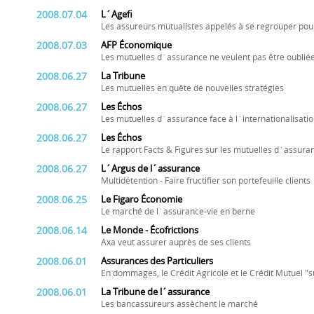
2008.07.04
L´Agefi
Les assureurs mutualistes appelés à se regrouper pou
2008.07.03
AFP Économique
Les mutuelles d´assurance ne veulent pas être oubliée
2008.06.27
La Tribune
Les mutuelles en quête de nouvelles stratégies
2008.06.27
Les Échos
Les mutuelles d´assurance face à l´internationalisati
2008.06.27
Les Échos
Le rapport Facts & Figures sur les mutuelles d´assura
2008.06.27
L´Argus de l´assurance
Multidétention - Faire fructifier son portefeuille clients
2008.06.25
Le Figaro Économie
Le marché de l´assurance-vie en berne
2008.06.14
Le Monde - Écofrictions
Axa veut assurer auprès de ses clients
2008.06.01
Assurances des Particuliers
En dommages, le Crédit Agricole et le Crédit Mutuel "
2008.06.01
La Tribune de l´assurance
Les bancassureurs assèchent le marché