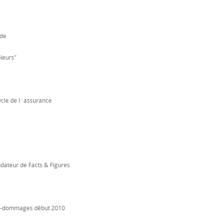
ide
leurs"
ycle de l´assurance
ondateur de Facts & Figures
ce-dommages début 2010