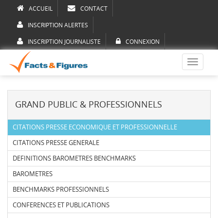
ACCUEIL
CONTACT
INSCRIPTION ALERTES
INSCRIPTION JOURNALISTE
CONNEXION
Toggle
navigati
GRAND PUBLIC & PROFESSIONNELS
CITATIONS PRESSE ECONOMIQUE ET PROFESSIONNELLE
CITATIONS PRESSE GENERALE
DEFINITIONS BAROMETRES BENCHMARKS
BAROMETRES
BENCHMARKS PROFESSIONNELS
CONFERENCES ET PUBLICATIONS