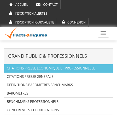
ACCUEIL
CONTACT
INSCRIPTION ALERTES
INSCRIPTION JOURNALISTE
CONNEXION
Toggle
navigati
GRAND PUBLIC & PROFESSIONNELS
CITATIONS PRESSE ECONOMIQUE ET PROFESSIONNELLE
CITATIONS PRESSE GENERALE
DEFINITIONS BAROMETRES BENCHMARKS
BAROMETRES
BENCHMARKS PROFESSIONNELS
CONFERENCES ET PUBLICATIONS