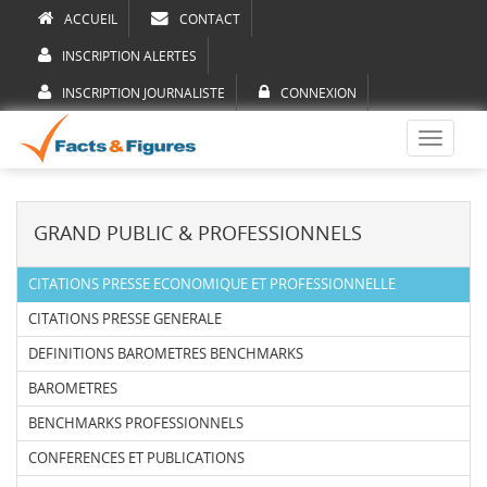
ACCUEIL
CONTACT
INSCRIPTION ALERTES
INSCRIPTION JOURNALISTE
CONNEXION
Toggle
navigati
GRAND PUBLIC & PROFESSIONNELS
CITATIONS PRESSE ECONOMIQUE ET PROFESSIONNELLE
CITATIONS PRESSE GENERALE
DEFINITIONS BAROMETRES BENCHMARKS
BAROMETRES
BENCHMARKS PROFESSIONNELS
CONFERENCES ET PUBLICATIONS