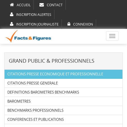
ACCUEIL
CONTACT
INSCRIPTION ALERTES
INSCRIPTION JOURNALISTE
CONNEXION
Toggle
navigati
GRAND PUBLIC & PROFESSIONNELS
CITATIONS PRESSE ECONOMIQUE ET PROFESSIONNELLE
CITATIONS PRESSE GENERALE
DEFINITIONS BAROMETRES BENCHMARKS
BAROMETRES
BENCHMARKS PROFESSIONNELS
CONFERENCES ET PUBLICATIONS