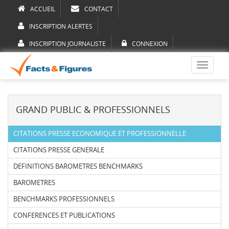
ACCUEIL
CONTACT
INSCRIPTION ALERTES
INSCRIPTION JOURNALISTE
CONNEXION
Toggle
navigati
GRAND PUBLIC & PROFESSIONNELS
CITATIONS PRESSE ECONOMIQUE ET PROFESSIONNELLE
CITATIONS PRESSE GENERALE
DEFINITIONS BAROMETRES BENCHMARKS
BAROMETRES
BENCHMARKS PROFESSIONNELS
CONFERENCES ET PUBLICATIONS