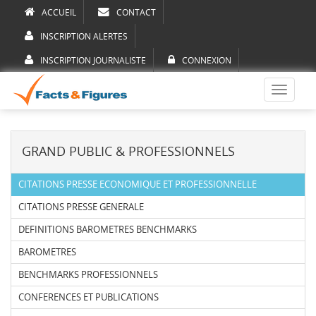
ACCUEIL
CONTACT
INSCRIPTION ALERTES
INSCRIPTION JOURNALISTE
CONNEXION
Toggle
navigati
GRAND PUBLIC & PROFESSIONNELS
CITATIONS PRESSE ECONOMIQUE ET PROFESSIONNELLE
CITATIONS PRESSE GENERALE
DEFINITIONS BAROMETRES BENCHMARKS
BAROMETRES
BENCHMARKS PROFESSIONNELS
CONFERENCES ET PUBLICATIONS