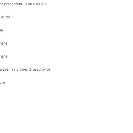
os présentent-ils un risque ?
n euros ?
ue
argne
argne
 baisser les primes d´assurance
ure