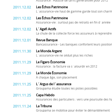
Assurance : Hausse de tarifs généralisée pour 2012
2011.12.02
Les Échos Patrimoine
L´assurance-vie haut de gamme garde tout son char
2011.12.02
Les Échos Patrimoine
Assurance-vie : surtout pas de retraits en fin d´année
2011.12.02
L´Agefi Actifs
La chute de la collecte force les assureurs à reprendre
2011.12.01
Revue Banque
Bancassurance - Les banques confortent leurs positio
2011.11.30
Le Monde Argent
L´assurance-vie ne séduit plus les riches
2011.11.29
Le Figaro Économie
Assurance : la facture va s´alourdir en 2012
2011.11.29
Le Monde Économie
À chaque âge, son placement
2011.11.25
L´Argus de l´assurance
Groupama étudie toutes les pistes possibles
2011.11.25
Capa Hebdo
Assurances des particuliers : vers une poursuite des h
2011.11.24
La Tribune
Groupama se mobilise pour éviter le démantèlement