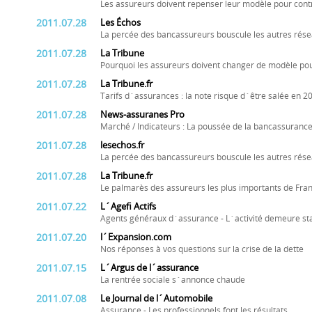
Les assureurs doivent repenser leur modèle pour cont
2011.07.28
Les Échos
La percée des bancassureurs bouscule les autres rés
2011.07.28
La Tribune
Pourquoi les assureurs doivent changer de modèle pou
2011.07.28
La Tribune.fr
Tarifs d´assurances : la note risque d´être salée en 2
2011.07.28
News-assuranes Pro
Marché / Indicateurs : La poussée de la bancassurance
2011.07.28
lesechos.fr
La percée des bancassureurs bouscule les autres rés
2011.07.28
La Tribune.fr
Le palmarès des assureurs les plus importants de Fra
2011.07.22
L´Agefi Actifs
Agents généraux d´assurance - L´activité demeure st
2011.07.20
l´Expansion.com
Nos réponses à vos questions sur la crise de la dette
2011.07.15
L´Argus de l´assurance
La rentrée sociale s´annonce chaude
2011.07.08
Le Journal de l´Automobile
Assurance - Les professionnels font les résultats