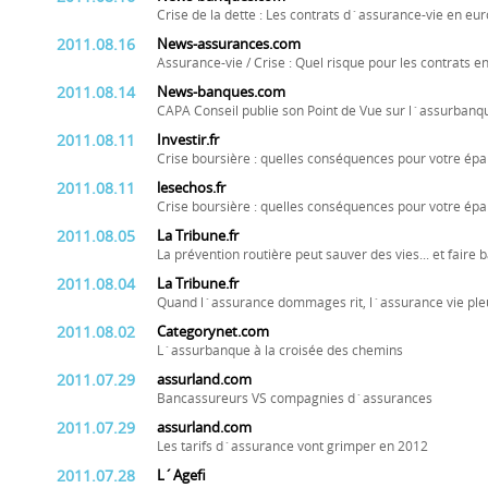
Crise de la dette : Les contrats d´assurance-vie en eur
2011.08.16
News-assurances.com
Assurance-vie / Crise : Quel risque pour les contrats e
2011.08.14
News-banques.com
CAPA Conseil publie son Point de Vue sur l´assurbanq
2011.08.11
Investir.fr
Crise boursière : quelles conséquences pour votre ép
2011.08.11
lesechos.fr
Crise boursière : quelles conséquences pour votre ép
2011.08.05
La Tribune.fr
La prévention routière peut sauver des vies... et faire
2011.08.04
La Tribune.fr
Quand l´assurance dommages rit, l´assurance vie ple
2011.08.02
Categorynet.com
L´assurbanque à la croisée des chemins
2011.07.29
assurland.com
Bancassureurs VS compagnies d´assurances
2011.07.29
assurland.com
Les tarifs d´assurance vont grimper en 2012
2011.07.28
L´Agefi