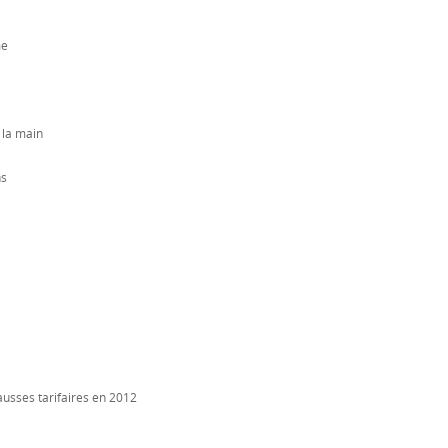
me
 la main
ns
ausses tarifaires en 2012