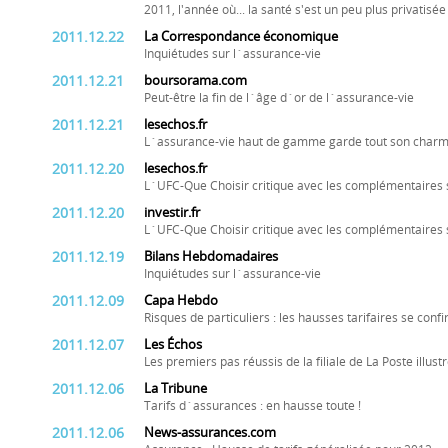
2011, l'année où... la santé s'est un peu plus privatisée
2011.12.22
La Correspondance économique
Inquiétudes sur l´assurance-vie
2011.12.21
boursorama.com
Peut-être la fin de l´âge d´or de l´assurance-vie
2011.12.21
lesechos.fr
L´assurance-vie haut de gamme garde tout son char
2011.12.20
lesechos.fr
L´UFC-Que Choisir critique avec les complémentaires 
2011.12.20
investir.fr
L´UFC-Que Choisir critique avec les complémentaires 
2011.12.19
Bilans Hebdomadaires
Inquiétudes sur l´assurance-vie
2011.12.09
Capa Hebdo
Risques de particuliers : les hausses tarifaires se con
2011.12.07
Les Échos
Les premiers pas réussis de la filiale de La Poste il
2011.12.06
La Tribune
Tarifs d´assurances : en hausse toute !
2011.12.06
News-assurances.com