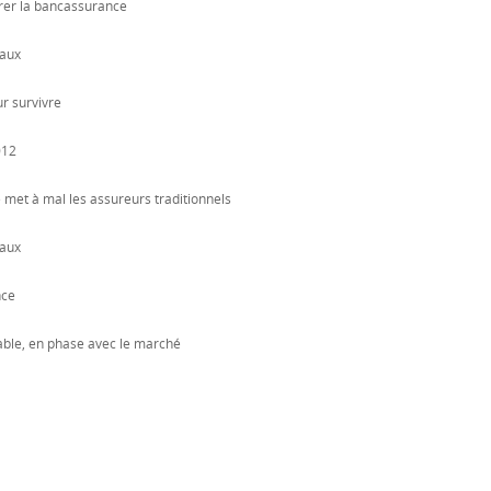
rer la bancassurance
eaux
r survivre
012
 met à mal les assureurs traditionnels
eaux
nce
able, en phase avec le marché