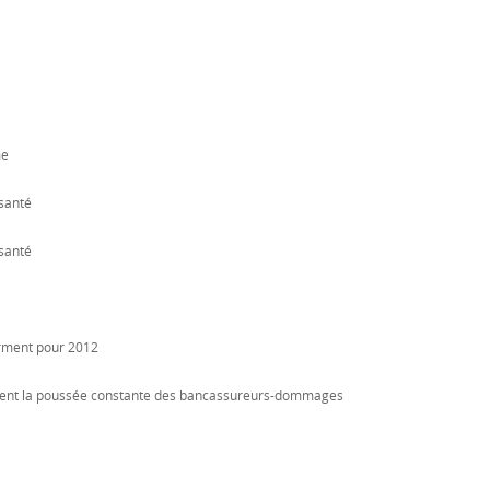
me
santé
santé
firment pour 2012
lustrent la poussée constante des bancassureurs-dommages