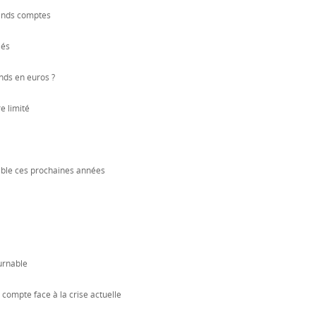
rands comptes
lés
nds en euros ?
e limité
able ces prochaines années
urnable
compte face à la crise actuelle