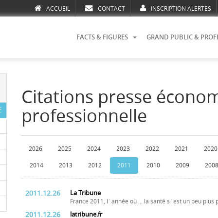
ACCUEIL
CONTACT
INSCRIPTION ALERTES
FACTS & FIGURES
GRAND PUBLIC & PROF
Citations presse écono
professionnelle
E
2026
2025
2024
2023
2022
2021
2020
2014
2013
2012
2011
2010
2009
200
2011.12.26
La Tribune
France 2011, l´année où ... la santé s´est un peu plus 
2011.12.26
latribune.fr