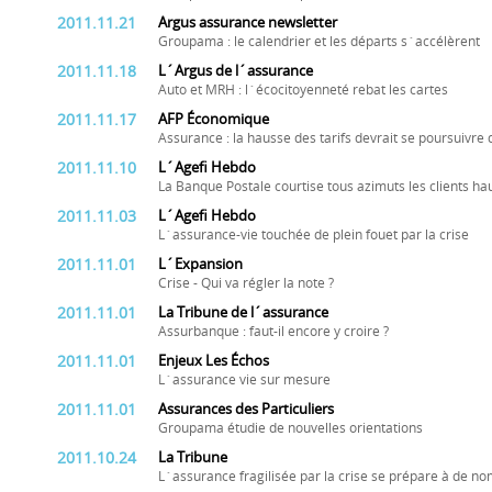
2011.11.21
Argus assurance newsletter
Groupama : le calendrier et les départs s´accélèrent
2011.11.18
L´Argus de l´assurance
Auto et MRH : l´écocitoyenneté rebat les cartes
2011.11.17
AFP Économique
Assurance : la hausse des tarifs devrait se poursuivre 
2011.11.10
L´Agefi Hebdo
La Banque Postale courtise tous azimuts les clients 
2011.11.03
L´Agefi Hebdo
L´assurance-vie touchée de plein fouet par la crise
2011.11.01
L´Expansion
Crise - Qui va régler la note ?
2011.11.01
La Tribune de l´assurance
Assurbanque : faut-il encore y croire ?
2011.11.01
Enjeux Les Échos
L´assurance vie sur mesure
2011.11.01
Assurances des Particuliers
Groupama étudie de nouvelles orientations
2011.10.24
La Tribune
L´assurance fragilisée par la crise se prépare à de n