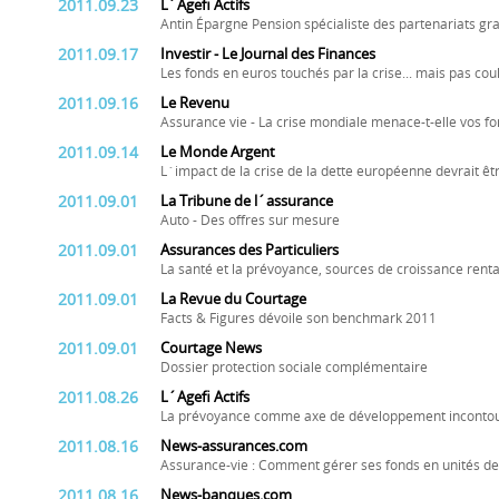
2011.09.23
L´Agefi Actifs
Antin Épargne Pension spécialiste des partenariats g
2011.09.17
Investir - Le Journal des Finances
Les fonds en euros touchés par la crise... mais pas cou
2011.09.16
Le Revenu
Assurance vie - La crise mondiale menace-t-elle vos fo
2011.09.14
Le Monde Argent
L´impact de la crise de la dette européenne devrait êtr
2011.09.01
La Tribune de l´assurance
Auto - Des offres sur mesure
2011.09.01
Assurances des Particuliers
La santé et la prévoyance, sources de croissance rent
2011.09.01
La Revue du Courtage
Facts & Figures dévoile son benchmark 2011
2011.09.01
Courtage News
Dossier protection sociale complémentaire
2011.08.26
L´Agefi Actifs
La prévoyance comme axe de développement inconto
2011.08.16
News-assurances.com
Assurance-vie : Comment gérer ses fonds en unités de 
2011.08.16
News-banques.com