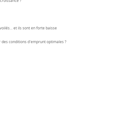
rocroissance ?
lés... et ils sont en forte baisse
 des conditions d'emprunt optimales ?