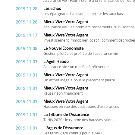
Assurance vie - Faut-il croire à la renaissance de l'eu
2019.11.28
Les Echos
Les épargnants haussent le ton sur les taux bas
2019.11.28
Mieux Vivre Votre Argent
Assurance vie : les premiers rendements 2019 sont dévoi
2019.11.17
Mieux Vivre Votre Argent
Investissement immobilier locatif : comment décrocher
2019.11.08
Le Nouvel Economiste
Gestion pilotée et profilée de l'assurance-vie
2019.11.07
L'Agefi Hebdo
Assurance-vie : un modèle à réinventer
2019.11.01
Mieux Vivre Votre Argent
Un attrait inégalé pour le placement pierre
2019.11.01
Mieux Vivre Votre Argent
Réussir son financment
2019.11.01
Mieux Vivre Votre Argent
Hausses en vue des cotisations d'assurances
2019.11.01
La Tribune de l'Assurance
Tarifs 2020 : le rythme des hausses ralentit
2019.11.01
L'Argus de l'Assurance
Les tarifs 2020 connus pour la MAIF