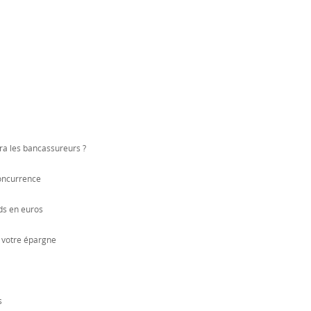
ra les bancassureurs ?
concurrence
nds en euros
t votre épargne
s