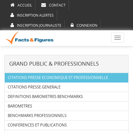
ACCUEIL
CONTACT
INSCRIPTION ALERTES
INSCRIPTION JOURNALISTE
CONNEXION
Toggle
navigati
GRAND PUBLIC & PROFESSIONNELS
CITATIONS PRESSE ECONOMIQUE ET PROFESSIONNELLE
CITATIONS PRESSE GENERALE
DEFINITIONS BAROMETRES BENCHMARKS
BAROMETRES
BENCHMARKS PROFESSIONNELS
CONFERENCES ET PUBLICATIONS