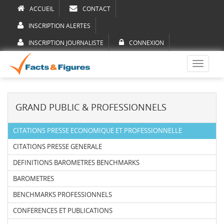
ACCUEIL
CONTACT
INSCRIPTION ALERTES
INSCRIPTION JOURNALISTE
CONNEXION
Toggle
navigati
GRAND PUBLIC & PROFESSIONNELS
CITATIONS PRESSE ECONOMIQUE ET PROFESSIONNELLE
CITATIONS PRESSE GENERALE
DEFINITIONS BAROMETRES BENCHMARKS
BAROMETRES
BENCHMARKS PROFESSIONNELS
CONFERENCES ET PUBLICATIONS