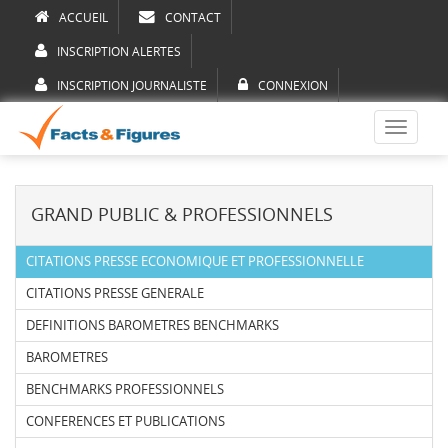
ACCUEIL
CONTACT
INSCRIPTION ALERTES
INSCRIPTION JOURNALISTE
CONNEXION
Toggle
navigati
GRAND PUBLIC & PROFESSIONNELS
CITATIONS PRESSE ECONOMIQUE ET PROFESSIONNELLE
CITATIONS PRESSE GENERALE
DEFINITIONS BAROMETRES BENCHMARKS
BAROMETRES
BENCHMARKS PROFESSIONNELS
CONFERENCES ET PUBLICATIONS