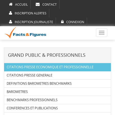
ACCUEIL
CONTACT
INSCRIPTION ALERTES
INSCRIPTION JOURNALISTE
CONNEXION
Toggle
navigati
GRAND PUBLIC & PROFESSIONNELS
CITATIONS PRESSE ECONOMIQUE ET PROFESSIONNELLE
CITATIONS PRESSE GENERALE
DEFINITIONS BAROMETRES BENCHMARKS
BAROMETRES
BENCHMARKS PROFESSIONNELS
CONFERENCES ET PUBLICATIONS