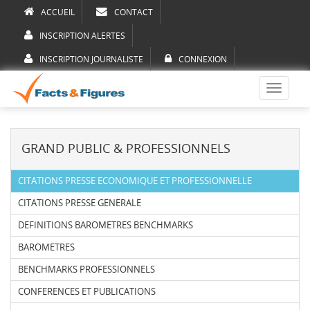
ACCUEIL
CONTACT
INSCRIPTION ALERTES
INSCRIPTION JOURNALISTE
CONNEXION
Toggle
navigati
GRAND PUBLIC & PROFESSIONNELS
CITATIONS PRESSE ECONOMIQUE ET PROFESSIONNELLE
CITATIONS PRESSE GENERALE
DEFINITIONS BAROMETRES BENCHMARKS
BAROMETRES
BENCHMARKS PROFESSIONNELS
CONFERENCES ET PUBLICATIONS