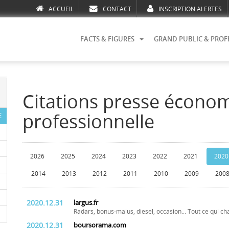
ACCUEIL
CONTACT
INSCRIPTION ALERTES
FACTS & FIGURES
GRAND PUBLIC & PROF
Citations presse écono
professionnelle
E
2026
2025
2024
2023
2022
2021
2020
2014
2013
2012
2011
2010
2009
200
2020.12.31
largus.fr
Radars, bonus-malus, diesel, occasion... Tout ce qui c
2020.12.31
boursorama.com