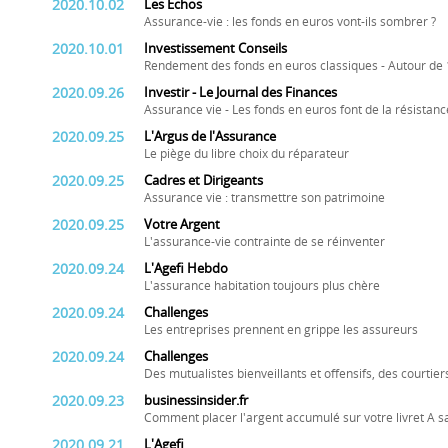
2020.10.02
Les Echos
Assurance-vie : les fonds en euros vont-ils sombrer ?
2020.10.01
Investissement Conseils
Rendement des fonds en euros classiques - Autour de 
2020.09.26
Investir - Le Journal des Finances
Assurance vie - Les fonds en euros font de la résistance
2020.09.25
L'Argus de l'Assurance
Le piège du libre choix du réparateur
2020.09.25
Cadres et Dirigeants
Assurance vie : transmettre son patrimoine
2020.09.25
Votre Argent
L'assurance-vie contrainte de se réinventer
2020.09.24
L'Agefi Hebdo
L'assurance habitation toujours plus chère
2020.09.24
Challenges
Les entreprises prennent en grippe les assureurs
2020.09.24
Challenges
Des mutualistes bienveillants et offensifs, des courtiers
2020.09.23
businessinsider.fr
Comment placer l'argent accumulé sur votre livret A s
2020.09.21
L'Agefi