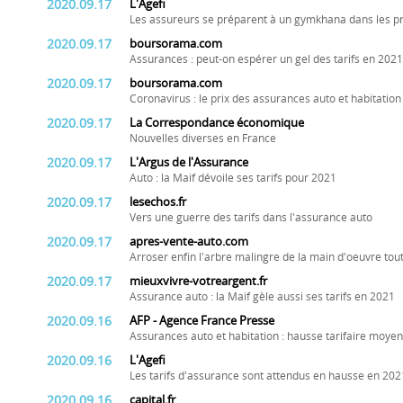
2020.09.17
L'Agefi
Les assureurs se préparent à un gymkhana dans les p
2020.09.17
boursorama.com
Assurances : peut-on espérer un gel des tarifs en 2021
2020.09.17
boursorama.com
Coronavirus : le prix des assurances auto et habitati
2020.09.17
La Correspondance économique
Nouvelles diverses en France
2020.09.17
L'Argus de l'Assurance
Auto : la Maif dévoile ses tarifs pour 2021
2020.09.17
lesechos.fr
Vers une guerre des tarifs dans l'assurance auto
2020.09.17
apres-vente-auto.com
Arroser enfin l'arbre malingre de la main d'oeuvre tout 
2020.09.17
mieuxvivre-votreargent.fr
Assurance auto : la Maif gèle aussi ses tarifs en 2021
2020.09.16
AFP - Agence France Presse
Assurances auto et habitation : hausse tarifaire moye
2020.09.16
L'Agefi
Les tarifs d'assurance sont attendus en hausse en 202
2020.09.16
capital.fr