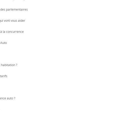
r des parlementaires
qui vont vous aider
 à la concurrence
 Auto
 habitation ?
tarifs
ance auto ?
é