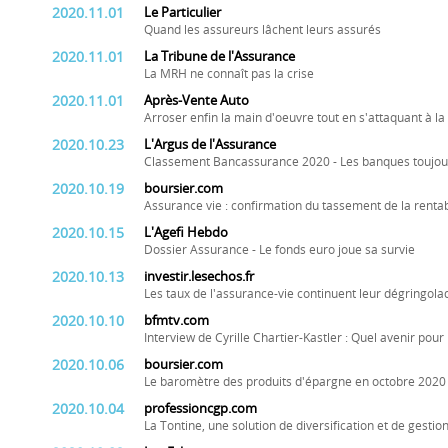
2020.11.01
Le Particulier
Quand les assureurs lâchent leurs assurés
2020.11.01
La Tribune de l'Assurance
La MRH ne connaît pas la crise
2020.11.01
Après-Vente Auto
Arroser enfin la main d'oeuvre tout en s'attaquant à la 
2020.10.23
L'Argus de l'Assurance
Classement Bancassurance 2020 - Les banques toujours
2020.10.19
boursier.com
Assurance vie : confirmation du tassement de la rentab
2020.10.15
L'Agefi Hebdo
Dossier Assurance - Le fonds euro joue sa survie
2020.10.13
investir.lesechos.fr
Les taux de l'assurance-vie continuent leur dégringola
2020.10.10
bfmtv.com
Interview de Cyrille Chartier-Kastler : Quel avenir pour
2020.10.06
boursier.com
Le baromètre des produits d'épargne en octobre 2020
2020.10.04
professioncgp.com
La Tontine, une solution de diversification et de gestio