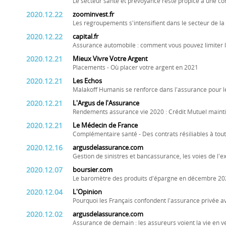
Le secteur santé et prévoyance reste propice à une co
2020.12.22
zoominvest.fr
Les regroupements s'intensifient dans le secteur de la
2020.12.22
capital.fr
Assurance automobile : comment vous pouvez limiter l'
2020.12.21
Mieux Vivre Votre Argent
Placements - Où placer votre argent en 2021
2020.12.21
Les Echos
Malakoff Humanis se renforce dans l'assurance pour le
2020.12.21
L'Argus de l'Assurance
Rendements assurance vie 2020 : Crédit Mutuel maintie
2020.12.21
Le Médecin de France
Complémentaire santé - Des contrats résiliables à to
2020.12.16
argusdelassurance.com
Gestion de sinistres et bancassurance, les voies de l'e
2020.12.07
boursier.com
Le baromètre des produits d'épargne en décembre 20
2020.12.04
L'Opinion
Pourquoi les Français confondent l'assurance privée av
2020.12.02
argusdelassurance.com
Assurance de demain : les assureurs voient la vie en ve