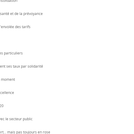
nsolidation
 santé et de la prévoyance
envolée des tarifs
s particuliers
nt ses taux par solidarité
ut moment
xcellence
20
ec le secteur public
rt... mais pas toujours en rose