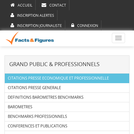
ACCUEIL
CONTACT
INSCRIPTION ALERTES
INSCRIPTION JOURNALISTE
CONNEXION
Toggle
navigati
GRAND PUBLIC & PROFESSIONNELS
CITATIONS PRESSE ECONOMIQUE ET PROFESSIONNELLE
CITATIONS PRESSE GENERALE
DEFINITIONS BAROMETRES BENCHMARKS
BAROMETRES
BENCHMARKS PROFESSIONNELS
CONFERENCES ET PUBLICATIONS