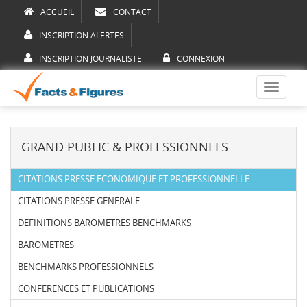
ACCUEIL
CONTACT
INSCRIPTION ALERTES
INSCRIPTION JOURNALISTE
CONNEXION
Toggle
navigati
GRAND PUBLIC & PROFESSIONNELS
CITATIONS PRESSE ECONOMIQUE ET PROFESSIONNELLE
CITATIONS PRESSE GENERALE
DEFINITIONS BAROMETRES BENCHMARKS
BAROMETRES
BENCHMARKS PROFESSIONNELS
CONFERENCES ET PUBLICATIONS