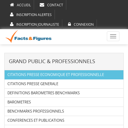
ACCUEIL
CONTACT
INSCRIPTION ALERTES
INSCRIPTION JOURNALISTE
CONNEXION
Toggle
navigati
GRAND PUBLIC & PROFESSIONNELS
CITATIONS PRESSE ECONOMIQUE ET PROFESSIONNELLE
CITATIONS PRESSE GENERALE
DEFINITIONS BAROMETRES BENCHMARKS
BAROMETRES
BENCHMARKS PROFESSIONNELS
CONFERENCES ET PUBLICATIONS