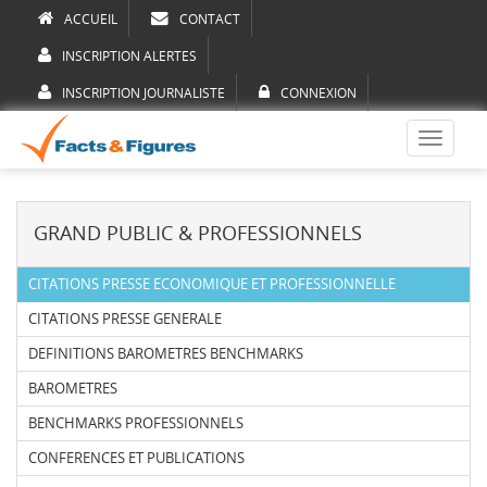
ACCUEIL
CONTACT
INSCRIPTION ALERTES
INSCRIPTION JOURNALISTE
CONNEXION
Toggle
navigati
GRAND PUBLIC & PROFESSIONNELS
CITATIONS PRESSE ECONOMIQUE ET PROFESSIONNELLE
CITATIONS PRESSE GENERALE
DEFINITIONS BAROMETRES BENCHMARKS
BAROMETRES
BENCHMARKS PROFESSIONNELS
CONFERENCES ET PUBLICATIONS