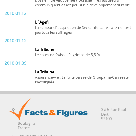
Dossier "Développement Durable" : les assureurs
communiquent assez peu sur le développement durable
2010.01.12
L´Agefi
La rumeur d´acquisition de Swiss Life par Allianz ne ravit
pas tous les suffrages
2010.01.12
La Tribune
Le cours de Swiss Life grimpe de 5,5 %
2010.01.09
La Tribune
Assurance-vie : La forte baisse de Groupama-Gan reste
inexpliquée
3 à 5 Rue Paul
Bert
92100
Boulogne
France