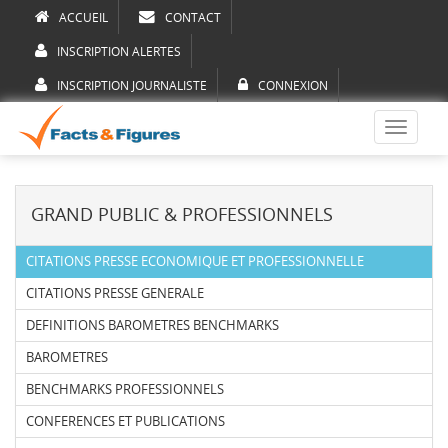
ACCUEIL
CONTACT
INSCRIPTION ALERTES
INSCRIPTION JOURNALISTE
CONNEXION
Toggle
navigati
GRAND PUBLIC & PROFESSIONNELS
CITATIONS PRESSE ECONOMIQUE ET PROFESSIONNELLE
CITATIONS PRESSE GENERALE
DEFINITIONS BAROMETRES BENCHMARKS
BAROMETRES
BENCHMARKS PROFESSIONNELS
CONFERENCES ET PUBLICATIONS