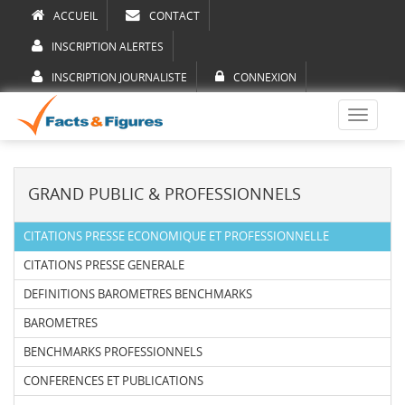
ACCUEIL
CONTACT
INSCRIPTION ALERTES
INSCRIPTION JOURNALISTE
CONNEXION
Toggle
navigati
GRAND PUBLIC & PROFESSIONNELS
CITATIONS PRESSE ECONOMIQUE ET PROFESSIONNELLE
CITATIONS PRESSE GENERALE
DEFINITIONS BAROMETRES BENCHMARKS
BAROMETRES
BENCHMARKS PROFESSIONNELS
CONFERENCES ET PUBLICATIONS