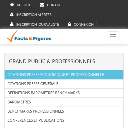
ACCUEIL
CONTACT
INSCRIPTION ALERTES
INSCRIPTION JOURNALISTE
CONNEXION
Toggle
navigati
GRAND PUBLIC & PROFESSIONNELS
CITATIONS PRESSE ECONOMIQUE ET PROFESSIONNELLE
CITATIONS PRESSE GENERALE
DEFINITIONS BAROMETRES BENCHMARKS
BAROMETRES
BENCHMARKS PROFESSIONNELS
CONFERENCES ET PUBLICATIONS