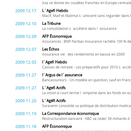
Axa se donne les coudées franches en Europe central
2009.12.17
L´Agefi Hebdo
Macif, Maif et Matmut s´unissent sans regarder dans 
2009.12.10
La Tribune
La consolidation s´accélère dans l´assurance
2009.12.09
AFP Économique
Assurances : BNP Paribas Assurance rachète 100 % d
2009.12.07
Les Échos
Assurance vie : des rendements en baisse en 2009
2009.12.03
l´Agefi Hebdo
Caisses de retraite - Les préparatifs pour 2010 s´accé
2009.11.27
l´Argus de l´assurance
Bancassureurs - Un modèle en question, sauf en Fran
2009.11.27
L´Agefi Actifs
La vision à court terme l´emporte dans les fonds en e
2009.11.20
L´Agéfi Actifs
Suravenir consolide sa politique de distribution multic
2009.11.19
La Correspondance économique
Restructuration bancaire : KBC va céder 39 milliards d´
2009.11.18
AFP Économique