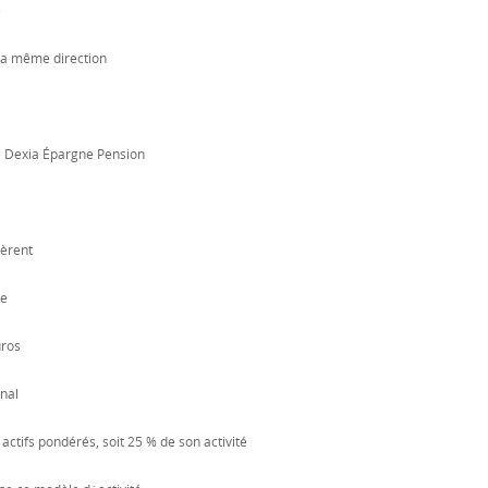
e
la même direction
e Dexia Épargne Pension
lèrent
ce
uros
anal
actifs pondérés, soit 25 % de son activité