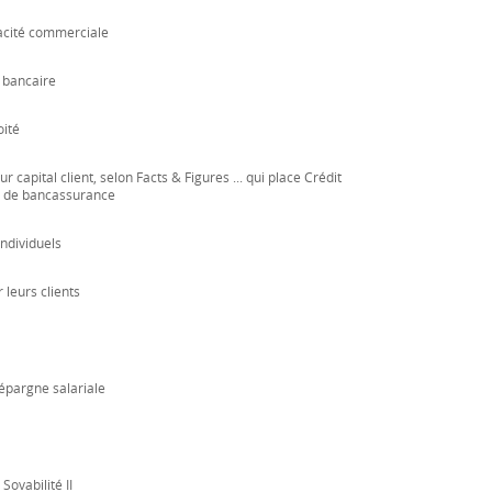
cacité commerciale
e bancaire
oité
capital client, selon Facts & Figures ... qui place Crédit
s de bancassurance
individuels
 leurs clients
´épargne salariale
Sovabilité II