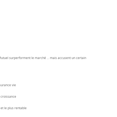
Mutuel surperforment le marché ... mais accusent un certain
surance vie
a croissance
t le plus rentable