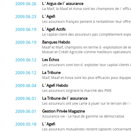
2009.06.26
L´Argus de l´assurance
La Maif, la Maaf et Aviva sont les champions de l´effi
2009.06.23
L´Agefi
Les assureurs français peinent à rentabiliser leur offr
2009.06.19
L´Agefi Actifs
Le capital client des assureurs pas complètement expl
2009.06.19
Banques Hebdo
Maaf et Maif, champions en terme d´exploitation de leur 
Mutuel et Crédit Agricole comme meilleurs opérateur
2009.06.12
Les Échos
Les assureurs sont loin d´exploiter leur capital clients 
2009.06.12
La Tribune
Maif, Maaf et Aviva sont les plus efficaces pour équiper
2009.06.04
L´Agefi Hebdo
Les assureurs lorgnent le marché des PME
2009.06.01
La Tribune de l´assurance
Les assureurs ont une carte à jouer sur le terrain de l
2009.06.01
Gestion Privée Magazine
Assurance vie - Le haut de gamme se démocratise
2009.05.18
L´Agefi
Les assureurs mutualistes restent vigilants concernant 