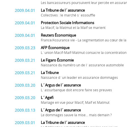
Les bancassureurs poursuivent leur percée en assu
2009.04.01
La Tribune de l´assurance
Collectives : le marché s´essouffle
2009.04.01
Protection Sociale Informations
La Macif, la Matmut et la Maif se marient
2009.04.01
Reuters Économique
France/Assurance vie - La segmentation au cœur de la 
2009.03.23
AFP Économique
L´union Macif-Maif-Matmut consacre la concentratio
2009.03.21
Le Figaro Économie
Naissance du numéro un de l´assurance automobile
2009.03.21
La Tribune
Naissance d´un leader en assurance dommages
2009.03.20
L´Argus de l´assurance
L´assurbanque doit encore faire ses preuves
2009.03.20
L´Agefi
Mariage en vue pour Macif, Maif et Matmut
2009.03.13
L´Argus de l´assurance
Le dommages sauve la mise... mais demain ?
2009.03.01
La Tribune de l´assurance