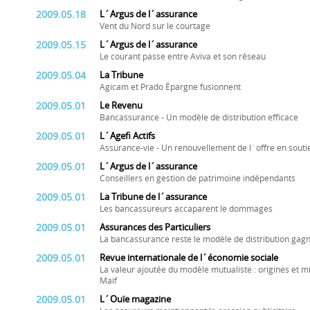
2009.05.18
L´Argus de l´assurance
Vent du Nord sur le courtage
2009.05.15
L´Argus de l´assurance
Le courant passe entre Aviva et son réseau
2009.05.04
La Tribune
Agicam et Prado Épargne fusionnent
2009.05.01
Le Revenu
Bancassurance - Un modèle de distribution efficace
2009.05.01
L´Agefi Actifs
Assurance-vie - Un renouvellement de l´offre en sout
2009.05.01
L´Argus de l´assurance
Conseillers en gestion de patrimoine indépendants
2009.05.01
La Tribune de l´assurance
Les bancassureurs accaparent le dommages
2009.05.01
Assurances des Particuliers
La bancassurance reste le modèle de distribution g
2009.05.01
Revue internationale de l´économie sociale
La valeur ajoutée du modèle mutualiste : origines et mi
Maif
2009.05.01
L´Ouïe magazine