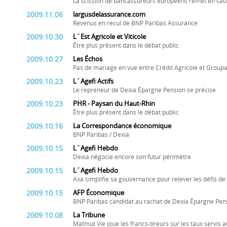
La scission de bancassureurs européens remet en cau
2009.11.06
largusdelassurance.com
Revenus en recul de BNP Paribas Assurance
2009.10.30
L´Est Agricole et Viticole
Être plus présent dans le débat public
2009.10.27
Les Échos
Pas de mariage en vue entre Crédit Agricole et Grou
2009.10.23
L´Agefi Actifs
Le repreneur de Dexia Épargne Pension se précise
2009.10.23
PHR - Paysan du Haut-Rhin
Être plus présent dans le débat public
2009.10.16
La Correspondance économique
BNP Paribas / Dexia
2009.10.15
L´Agefi Hebdo
Dexia négocie encore son futur périmètre
2009.10.15
L´Agefi Hebdo
Axa simplifie sa gouvernance pour relever les défis de
2009.10.15
AFP Économique
BNP Paribas candidat au rachat de Dexia Épargne Pen
2009.10.08
La Tribune
Matmut Vie joue les francs-tireurs sur les taux servis 