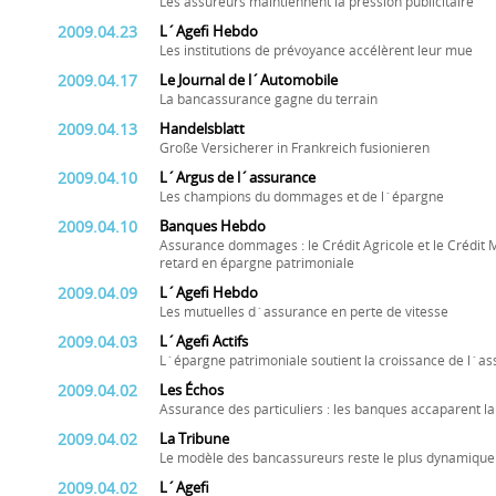
Les assureurs maintiennent la pression publicitaire
2009.04.23
L´Agefi Hebdo
Les institutions de prévoyance accélèrent leur mue
2009.04.17
Le Journal de l´Automobile
La bancassurance gagne du terrain
2009.04.13
Handelsblatt
Große Versicherer in Frankreich fusionieren
2009.04.10
L´Argus de l´assurance
Les champions du dommages et de l´épargne
2009.04.10
Banques Hebdo
Assurance dommages : le Crédit Agricole et le Crédit 
retard en épargne patrimoniale
2009.04.09
L´Agefi Hebdo
Les mutuelles d´assurance en perte de vitesse
2009.04.03
L´Agefi Actifs
L´épargne patrimoniale soutient la croissance de l´as
2009.04.02
Les Échos
Assurance des particuliers : les banques accaparent l
2009.04.02
La Tribune
Le modèle des bancassureurs reste le plus dynamique e
2009.04.02
L´Agefi