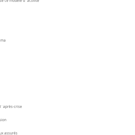
se ce modèle d´activité
pama
 l´après-crise
sion
aux assurés