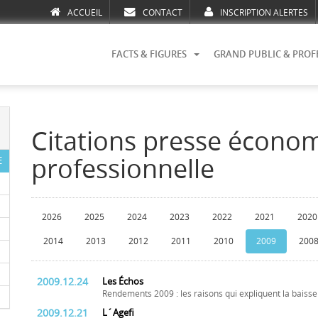
ACCUEIL
CONTACT
INSCRIPTION ALERTES
FACTS & FIGURES
GRAND PUBLIC & PROF
Citations presse écono
professionnelle
E
2026
2025
2024
2023
2022
2021
2020
2014
2013
2012
2011
2010
2009
200
2009.12.24
Les Échos
Rendements 2009 : les raisons qui expliquent la baisse
2009.12.21
L´Agefi