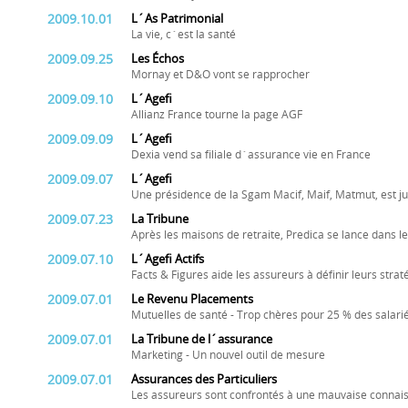
2009.10.01
L´As Patrimonial
La vie, c´est la santé
2009.09.25
Les Échos
Mornay et D&O vont se rapprocher
2009.09.10
L´Agefi
Allianz France tourne la page AGF
2009.09.09
L´Agefi
Dexia vend sa filiale d´assurance vie en France
2009.09.07
L´Agefi
Une présidence de la Sgam Macif, Maif, Matmut, est j
2009.07.23
La Tribune
Après les maisons de retraite, Predica se lance dans le
2009.07.10
L´Agefi Actifs
Facts & Figures aide les assureurs à définir leurs strat
2009.07.01
Le Revenu Placements
Mutuelles de santé - Trop chères pour 25 % des salari
2009.07.01
La Tribune de l´assurance
Marketing - Un nouvel outil de mesure
2009.07.01
Assurances des Particuliers
Les assureurs sont confrontés à une mauvaise connaiss