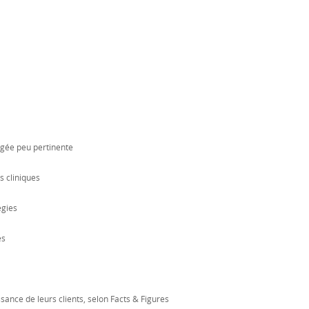
ugée peu pertinente
s cliniques
égies
és
ance de leurs clients, selon Facts & Figures