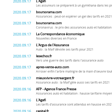
2020.09.17
L'Agefi
Les assureurs se préparent à un gymkhana dans les p
2020.09.17
boursorama.com
Assurances : peut-on espérer un gel des tarifs en 2021
2020.09.17
boursorama.com
Coronavirus : le prix des assurances auto et habitati
2020.09.17
La Correspondance économique
Nouvelles diverses en France
2020.09.17
L'Argus de l'Assurance
Auto : la Maif dévoile ses tarifs pour 2021
2020.09.17
lesechos.fr
Vers une guerre des tarifs dans l'assurance auto
2020.09.17
apres-vente-auto.com
Arroser enfin l'arbre malingre de la main d'oeuvre tout 
2020.09.17
mieuxvivre-votreargent.fr
Assurance auto : la Maif gèle aussi ses tarifs en 2021
2020.09.16
AFP - Agence France Presse
Assurances auto et habitation : hausse tarifaire moye
2020.09.16
L'Agefi
Les tarifs d'assurance sont attendus en hausse en 202
2020.09.16
capital.fr