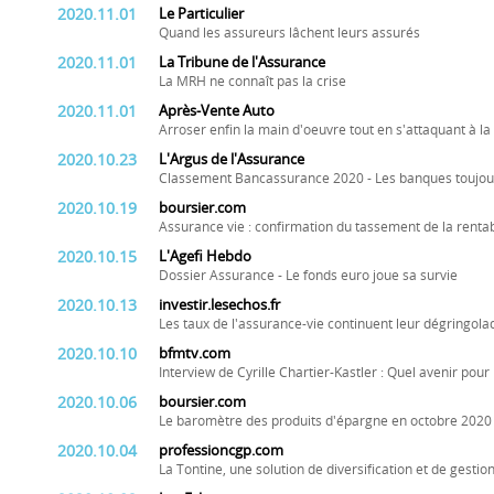
2020.11.01
Le Particulier
Quand les assureurs lâchent leurs assurés
2020.11.01
La Tribune de l'Assurance
La MRH ne connaît pas la crise
2020.11.01
Après-Vente Auto
Arroser enfin la main d'oeuvre tout en s'attaquant à la 
2020.10.23
L'Argus de l'Assurance
Classement Bancassurance 2020 - Les banques toujours
2020.10.19
boursier.com
Assurance vie : confirmation du tassement de la rentab
2020.10.15
L'Agefi Hebdo
Dossier Assurance - Le fonds euro joue sa survie
2020.10.13
investir.lesechos.fr
Les taux de l'assurance-vie continuent leur dégringola
2020.10.10
bfmtv.com
Interview de Cyrille Chartier-Kastler : Quel avenir pour
2020.10.06
boursier.com
Le baromètre des produits d'épargne en octobre 2020
2020.10.04
professioncgp.com
La Tontine, une solution de diversification et de gestio