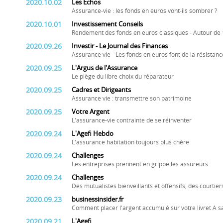
2020.10.02
Les Echos
Assurance-vie : les fonds en euros vont-ils sombrer ?
2020.10.01
Investissement Conseils
Rendement des fonds en euros classiques - Autour de 
2020.09.26
Investir - Le Journal des Finances
Assurance vie - Les fonds en euros font de la résistance
2020.09.25
L'Argus de l'Assurance
Le piège du libre choix du réparateur
2020.09.25
Cadres et Dirigeants
Assurance vie : transmettre son patrimoine
2020.09.25
Votre Argent
L'assurance-vie contrainte de se réinventer
2020.09.24
L'Agefi Hebdo
L'assurance habitation toujours plus chère
2020.09.24
Challenges
Les entreprises prennent en grippe les assureurs
2020.09.24
Challenges
Des mutualistes bienveillants et offensifs, des courtiers
2020.09.23
businessinsider.fr
Comment placer l'argent accumulé sur votre livret A s
2020.09.21
L'Agefi