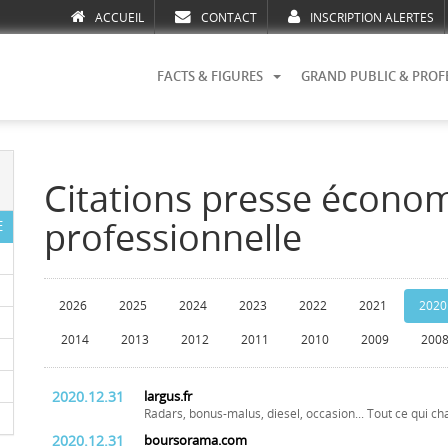
ACCUEIL
CONTACT
INSCRIPTION ALERTES
FACTS & FIGURES
GRAND PUBLIC & PROF
Citations presse écono
professionnelle
E
2026
2025
2024
2023
2022
2021
2020
2014
2013
2012
2011
2010
2009
200
2020.12.31
largus.fr
Radars, bonus-malus, diesel, occasion... Tout ce qui c
2020.12.31
boursorama.com