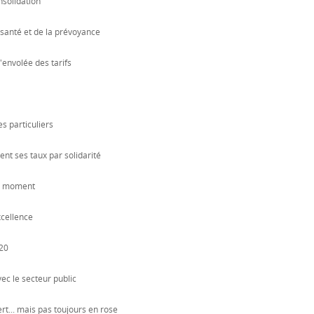
nsolidation
 santé et de la prévoyance
envolée des tarifs
s particuliers
nt ses taux par solidarité
ut moment
xcellence
20
ec le secteur public
rt... mais pas toujours en rose