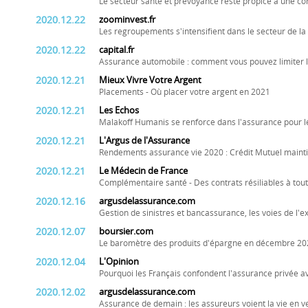
Le secteur santé et prévoyance reste propice à une co
2020.12.22
zoominvest.fr
Les regroupements s'intensifient dans le secteur de la
2020.12.22
capital.fr
Assurance automobile : comment vous pouvez limiter l'
2020.12.21
Mieux Vivre Votre Argent
Placements - Où placer votre argent en 2021
2020.12.21
Les Echos
Malakoff Humanis se renforce dans l'assurance pour le
2020.12.21
L'Argus de l'Assurance
Rendements assurance vie 2020 : Crédit Mutuel maintie
2020.12.21
Le Médecin de France
Complémentaire santé - Des contrats résiliables à to
2020.12.16
argusdelassurance.com
Gestion de sinistres et bancassurance, les voies de l'e
2020.12.07
boursier.com
Le baromètre des produits d'épargne en décembre 20
2020.12.04
L'Opinion
Pourquoi les Français confondent l'assurance privée av
2020.12.02
argusdelassurance.com
Assurance de demain : les assureurs voient la vie en ve