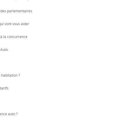
r des parlementaires
qui vont vous aider
 à la concurrence
 Auto
 habitation ?
tarifs
ance auto ?
é