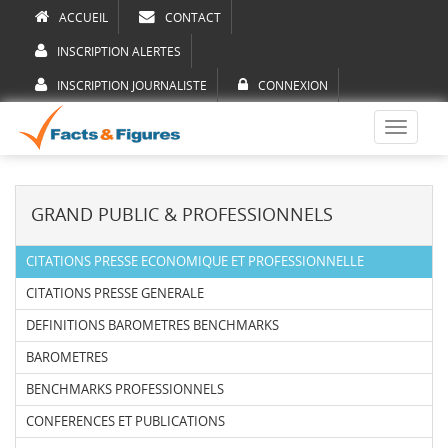
ACCUEIL
CONTACT
INSCRIPTION ALERTES
INSCRIPTION JOURNALISTE
CONNEXION
Toggle
navigati
GRAND PUBLIC & PROFESSIONNELS
CITATIONS PRESSE ECONOMIQUE ET PROFESSIONNELLE
CITATIONS PRESSE GENERALE
DEFINITIONS BAROMETRES BENCHMARKS
BAROMETRES
BENCHMARKS PROFESSIONNELS
CONFERENCES ET PUBLICATIONS