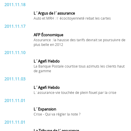
2011.11.18
L´Argus de l´assurance
Auto et MRH : l´écocitoyenneté rebat les cartes
2011.11.17
AFP Économique
Assurance : la hausse des tarifs devrait se poursuivre de
plus belle en 2012
2011.11.10
L´Agefi Hebdo
La Banque Postale courtise tous azimuts les clients haut
de gamme
2011.11.03
L´Agefi Hebdo
L´assurance-vie touchée de plein fouet par la crise
2011.11.01
L´Expansion
Crise - Qui va régler la note ?
2011.11.01
La Tribune de l´assurance