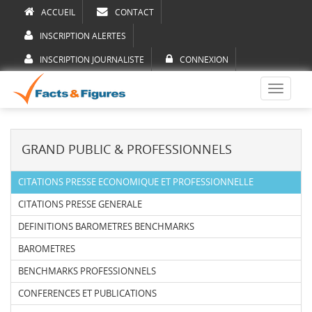
ACCUEIL
CONTACT
INSCRIPTION ALERTES
INSCRIPTION JOURNALISTE
CONNEXION
Toggle
navigati
GRAND PUBLIC & PROFESSIONNELS
CITATIONS PRESSE ECONOMIQUE ET PROFESSIONNELLE
CITATIONS PRESSE GENERALE
DEFINITIONS BAROMETRES BENCHMARKS
BAROMETRES
BENCHMARKS PROFESSIONNELS
CONFERENCES ET PUBLICATIONS