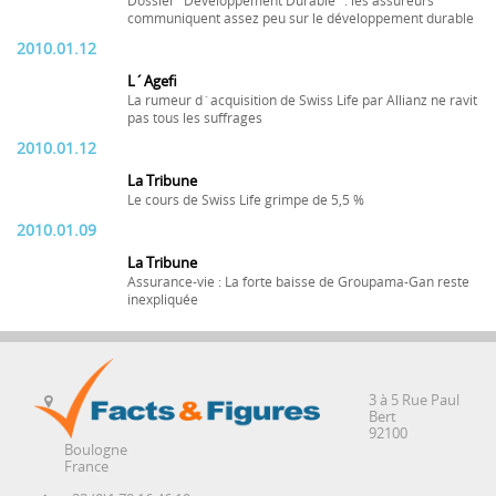
Dossier "Développement Durable" : les assureurs
communiquent assez peu sur le développement durable
2010.01.12
L´Agefi
La rumeur d´acquisition de Swiss Life par Allianz ne ravit
pas tous les suffrages
2010.01.12
La Tribune
Le cours de Swiss Life grimpe de 5,5 %
2010.01.09
La Tribune
Assurance-vie : La forte baisse de Groupama-Gan reste
inexpliquée
3 à 5 Rue Paul
Bert
92100
Boulogne
France