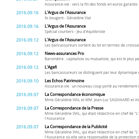
Assurance-vie : vers la fin des fonds en euros garantis
2016.09.16
L'Argus de l'Assurance
Ils bougent - Géraldine Vial
2016.09.16
L'Argus de l'Assurance
Spécial courtiers - Jeu d'équilibriste
2016.09.12
L'Argus de l'Assurance
Les bancassureurs sortent du lot en termes de croissan
2016.09.12
News-assurances Pro
Baromètre : capitaliste ou mutualiste, qui est le plus p
2016.09.12
L'Agefi
Les bancassureurs se distinguent par leur dynamique 
2016.09.10
Les Echos Patrimoine
Assurance-vie : un nouveau coup porté au rendement d
2016.09.07
La Correspondance économique
Mme Géraldine VIAL et MM. Jean-Luc SAGHAARD et Alex
2016.09.07
La Correspondance de la Presse
Mme Géraldine VIAL, qui était rédactrice en chef de "L'
l'Assurance
2016.09.07
La Correspondance de la Publicité
Mme Géraldine VIAL, qui était rédactrice en chef de "L'
l'Assurance où elle sera responsable de la protectio