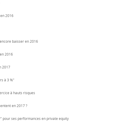
e
 en 2016
 encore baisser en 2016
 en 2016
n 2017
rs à 3 %"
xercice à hauts risques
mentent en 2017 ?
" pour ses performances en private equity