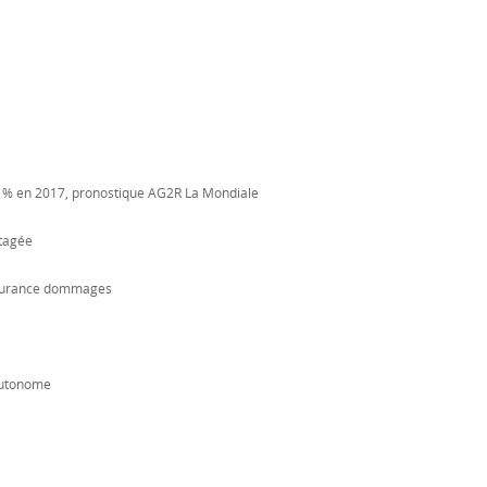
0 % en 2017, pronostique AG2R La Mondiale
rtagée
ssurance dommages
 autonome