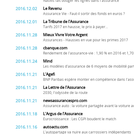
Natixis fait bouger les lignes dans l'assurance
2016.12.02
Le Revenu
Assurance Vie - Faut-il sortir des fonds en euros ?
2016.12.01
La Tribune de l'Assurance
Tarifs 2017 en hausse, le prix à payer...
2016.11.28
Mieux Vivre Votre Argent
Assurances - Hausses en vue pour les primes 2017
2016.11.28
cbanque.com
Rendement de l'assurance-vie : 1,90 % en 2016 et 1,7
2016.11.24
Mind
Les modèles d'assurance de 6 moyens de mobilité pa
2016.11.21
L'Agefi
BNP Paribas espère monter en compétence dans l'a
2016.11.21
La Lettre de l'Assurance
2030, l'odyssée de la route
2016.11.21
newsassurancespro.com
Assurance auto : la voiture partagée avant la voiture
2016.11.18
L'Argus de l'Assurance
Eurocroissance : Les CGPI boudent le match
2016.11.16
autoactu.com
L'autopartage va nuire aux carrossiers indépendants