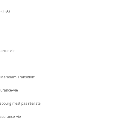
 (FFA)
urance-vie
"Meridiam Transition"
surance-vie
ebourg n'est pas réaliste
assurance-vie