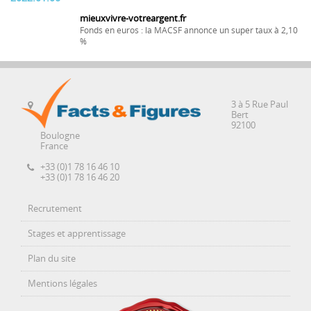
mieuxvivre-votreargent.fr
Fonds en euros : la MACSF annonce un super taux à 2,10
%
3 à 5 Rue Paul
Bert
92100
Boulogne
France
+33 (0)1 78 16 46 10
+33 (0)1 78 16 46 20
Recrutement
Stages et apprentissage
Plan du site
Mentions légales