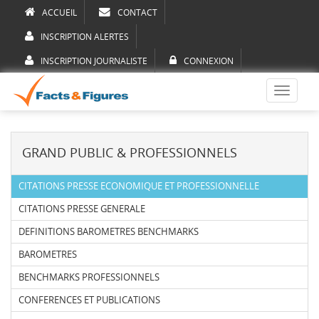
ACCUEIL
CONTACT
INSCRIPTION ALERTES
INSCRIPTION JOURNALISTE
CONNEXION
Toggle
navigati
GRAND PUBLIC & PROFESSIONNELS
CITATIONS PRESSE ECONOMIQUE ET PROFESSIONNELLE
CITATIONS PRESSE GENERALE
DEFINITIONS BAROMETRES BENCHMARKS
BAROMETRES
BENCHMARKS PROFESSIONNELS
CONFERENCES ET PUBLICATIONS