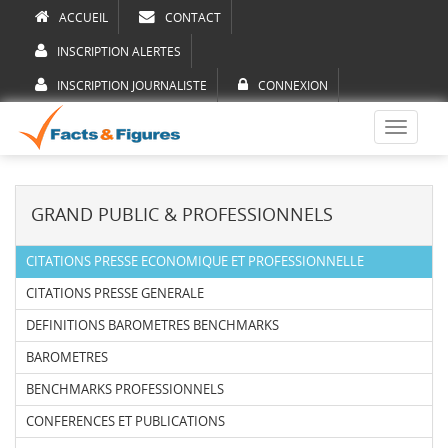
ACCUEIL
CONTACT
INSCRIPTION ALERTES
INSCRIPTION JOURNALISTE
CONNEXION
Toggle
navigati
GRAND PUBLIC & PROFESSIONNELS
CITATIONS PRESSE ECONOMIQUE ET PROFESSIONNELLE
CITATIONS PRESSE GENERALE
DEFINITIONS BAROMETRES BENCHMARKS
BAROMETRES
BENCHMARKS PROFESSIONNELS
CONFERENCES ET PUBLICATIONS