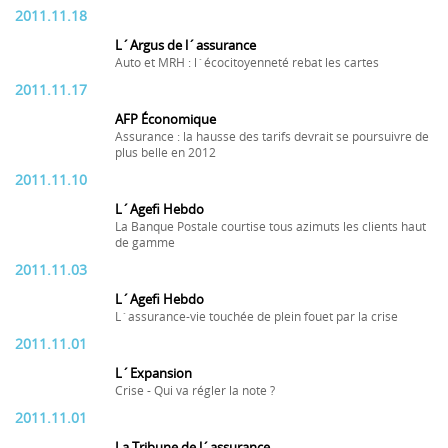
2011.11.18
L´Argus de l´assurance
Auto et MRH : l´écocitoyenneté rebat les cartes
2011.11.17
AFP Économique
Assurance : la hausse des tarifs devrait se poursuivre de
plus belle en 2012
2011.11.10
L´Agefi Hebdo
La Banque Postale courtise tous azimuts les clients haut
de gamme
2011.11.03
L´Agefi Hebdo
L´assurance-vie touchée de plein fouet par la crise
2011.11.01
L´Expansion
Crise - Qui va régler la note ?
2011.11.01
La Tribune de l´assurance