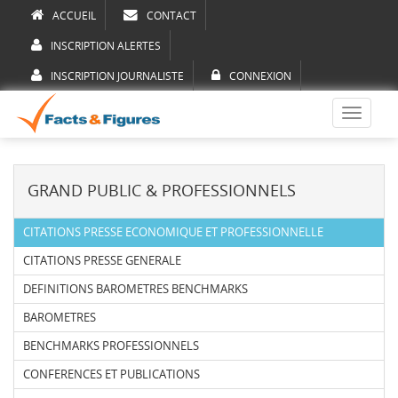
ACCUEIL
CONTACT
INSCRIPTION ALERTES
INSCRIPTION JOURNALISTE
CONNEXION
Toggle
navigati
GRAND PUBLIC & PROFESSIONNELS
CITATIONS PRESSE ECONOMIQUE ET PROFESSIONNELLE
CITATIONS PRESSE GENERALE
DEFINITIONS BAROMETRES BENCHMARKS
BAROMETRES
BENCHMARKS PROFESSIONNELS
CONFERENCES ET PUBLICATIONS