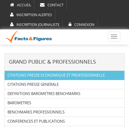
ACCUEIL
CONTACT
INSCRIPTION ALERTES
INSCRIPTION JOURNALISTE
CONNEXION
Toggle
navigati
GRAND PUBLIC & PROFESSIONNELS
CITATIONS PRESSE ECONOMIQUE ET PROFESSIONNELLE
CITATIONS PRESSE GENERALE
DEFINITIONS BAROMETRES BENCHMARKS
BAROMETRES
BENCHMARKS PROFESSIONNELS
CONFERENCES ET PUBLICATIONS