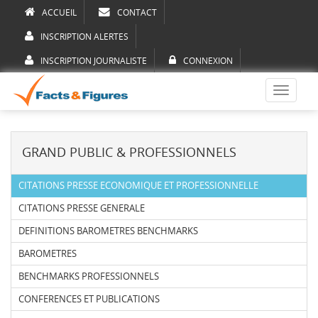
ACCUEIL
CONTACT
INSCRIPTION ALERTES
INSCRIPTION JOURNALISTE
CONNEXION
Toggle
navigati
GRAND PUBLIC & PROFESSIONNELS
CITATIONS PRESSE ECONOMIQUE ET PROFESSIONNELLE
CITATIONS PRESSE GENERALE
DEFINITIONS BAROMETRES BENCHMARKS
BAROMETRES
BENCHMARKS PROFESSIONNELS
CONFERENCES ET PUBLICATIONS