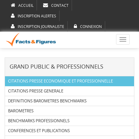
ACCUEIL
CONTACT
INSCRIPTION ALERTES
INSCRIPTION JOURNALISTE
CONNEXION
Toggle
navigati
GRAND PUBLIC & PROFESSIONNELS
CITATIONS PRESSE ECONOMIQUE ET PROFESSIONNELLE
CITATIONS PRESSE GENERALE
DEFINITIONS BAROMETRES BENCHMARKS
BAROMETRES
BENCHMARKS PROFESSIONNELS
CONFERENCES ET PUBLICATIONS