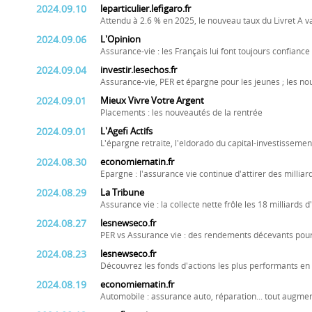
2024.09.10
leparticulier.lefigaro.fr
Attendu à 2.6 % en 2025, le nouveau taux du Livret A va-
2024.09.06
L'Opinion
Assurance-vie : les Français lui font toujours confiance
2024.09.04
investir.lesechos.fr
Assurance-vie, PER et épargne pour les jeunes ; les n
2024.09.01
Mieux Vivre Votre Argent
Placements : les nouveautés de la rentrée
2024.09.01
L'Agefi Actifs
L'épargne retraite, l'eldorado du capital-investissemen
2024.08.30
economiematin.fr
Epargne : l'assurance vie continue d'attirer des milliard
2024.08.29
La Tribune
Assurance vie : la collecte nette frôle les 18 milliards 
2024.08.27
lesnewseco.fr
PER vs Assurance vie : des rendements décevants pour 
2024.08.23
lesnewseco.fr
Découvrez les fonds d'actions les plus performants en 
2024.08.19
economiematin.fr
Automobile : assurance auto, réparation... tout augment