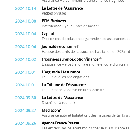
Assurance-vie et immobilier, une alliance fragilisée
2024.10.14
La Lettre de l'Assurance
Petites phrases
2024.10.08
BFM Business
Interview de Cyrille Chartier-Kastler
2024.10.04
Capital
Trop de cas d'exclusion de garantie : les assurances a
2024.10.04
journaldeleconomie.fr
Hausse des tarifs de l'assurance habitation en 2025 
2024.10.02
tribune-assurance.optionfinance.fr
L'assurance vie patrimoniale monte encore d'un cran
2024.10.01
L'Argus de l'Assurance
Le PER joue les prolongations
2024.10.01
La Tribune de l'Assurance
Le PER mène la danse de la collecte vie
2024.09.30
La Lettre de l'Assurance
Discrétion à tout prix
2024.09.27
Médiacom'
Assurance auto et habitation : des hausses de tarifs à
2024.09.26
Agence France Presse
Les entreprises paieront moins cher leur assurance l'a