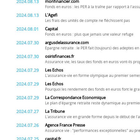
2024.08.13
monfinancier.com
Fonds en euros : les PER à la traîne par rapport à l'ass
2024.08.13
L'Agefi
Les frais des unités de compte ne fléchissent pas
2024.08.01
Capital
Fonds en euros : plus que jamais une valeur refuge
2024.07.30
argusdelassurance.com
Epargne retraite : le PER fait (toujours) des adeptes e
2024.07.30
osirisfinances.fr
Assurance vie; les taux des fonds en euros vont-ils pr
2024.07.29
Les Echos
L'assurance-vie en forme olympique au premier seme
2024.07.29
Les Echos
Pourquoi les rendement des fonds en euros font le gra
2024.07.29
La Correspondance Economique
Le plan d'épargne retraite reste dynamique au premie
2024.07.27
La Tribune
L'assurance vie en grande forme depuis le début de l'
2024.07.26
Agence France Presse
Assurance vie : "performances exceptionnelles" au pr
2024.07.25
capital.fr