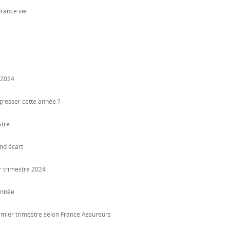
urance vie
n 2024
ogresser cette année ?
stre
nd écart
r trimestre 2024
année
emier trimestre selon France Assureurs