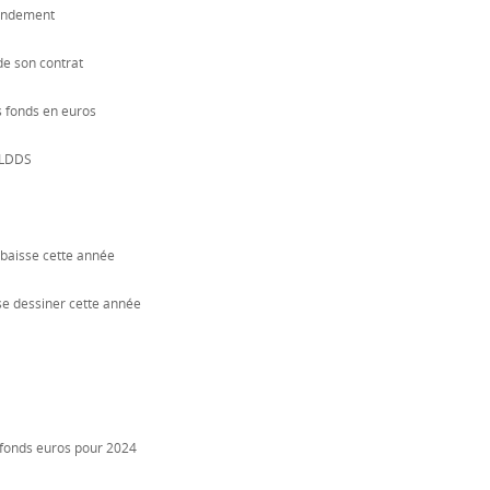
rendement
de son contrat
s fonds en euros
e LDDS
 baisse cette année
e dessiner cette année
 fonds euros pour 2024