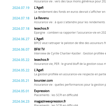
Assurance vie : vers des taux moins généreux pour 20
2024.07.19
L'Agefi
Le rendement des fonds en euros devrait s'afficher en
2024.07.18
Le Revenu
Assurance vie : à quoi s'attendre pour les rendements
2024.07.18
lesechos.fr
Epargne : combien va rapporter l'assurance-vie en 202
2024.06.27
L'Agefi
BPCE veut rattraper le peloton de tête des assureurs f
2024.06.07
BFM TV
Interview de Cyrille Chartier-Kastler : Gestion profilée
2024.05.22
lesechos.fr
Assurance-vie, PER : le grand bluff de la gestion sous
2024.05.22
L'Agefi
La gestion profilée en assurance-vie respecte en par
2024.05.21
boursier.com
Assurance vie : quelles performances pour la gestion pr
2024.05.01
Expression
Placements : les SCPI en difficulté
2024.04.23
magazineexpression.fr
Placements : les SCPI en difficulté