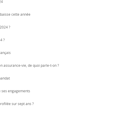
24
 baisse cette année
 2024 ?
4 ?
rançais
 en assurance-vie, de quoi parle-t-on ?
 mandat
tie ses engagements
ofilée sur sept ans ?