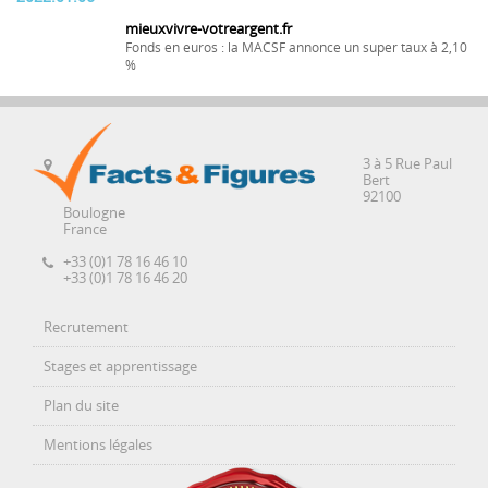
mieuxvivre-votreargent.fr
Fonds en euros : la MACSF annonce un super taux à 2,10
%
3 à 5 Rue Paul
Bert
92100
Boulogne
France
+33 (0)1 78 16 46 10
+33 (0)1 78 16 46 20
Recrutement
Stages et apprentissage
Plan du site
Mentions légales