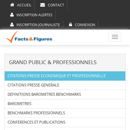
ACCUEIL
CONTACT
INSCRIPTION ALERTES
INSCRIPTION JOURNALISTE
CONNEXION
Toggle
navigati
GRAND PUBLIC & PROFESSIONNELS
CITATIONS PRESSE ECONOMIQUE ET PROFESSIONNELLE
CITATIONS PRESSE GENERALE
DEFINITIONS BAROMETRES BENCHMARKS
BAROMETRES
BENCHMARKS PROFESSIONNELS
CONFERENCES ET PUBLICATIONS