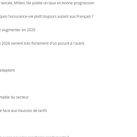
ancée, Milleis Vie publie un taux en bonne progression
uoi l'assurance-vie plaît toujours autant aux Français ?
re augmenter en 2026
n 2026 varient très fortement d'un assuré à l'autre
'adaptent
ntable du secteur
e face aux hausses de tarifs