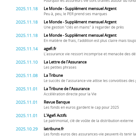
Pourquoi les assureurs vie sont tiraillés autour du fo
2025.11.18
Le Monde - Supplément mensuel Argent
Peu à, peu, le PER prend ses marques
2025.11.18
Le Monde - Supplément mensuel Argent
Une gestion "clés en mains" à regarder de près
2025.11.18
Le Monde - Supplément mensuel Argent
En matière de frais, l'addition est plus claire mais touj
2025.11.14
agefi.fr
L'assurance vie ressort incomprise et menacée des d
2025.11.10
La Lettre de l'Assurance
Les petites phrases
2025.11.08
La Tribune
Le succès de l'assurance-vie attise les convoitises des 
2025.11.01
La Tribune de l'Assurance
Accélération directe pour la Vie
2025.11.01
Revue Banque
Les fonds en euros gardent le cap pour 2025
2025.11.01
L'Agefi Actifs
Le patrimonial, clé de voûte de la distribution externe
2025.10.29
latribune.fr
Les fonds euros des assurances-vie peuvent-ils tenir l