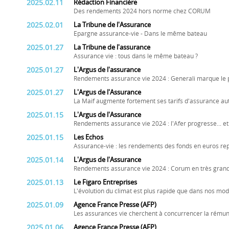
2025.02.11
Rédaction Financière
Des rendements 2024 hors norme chez CORUM
2025.02.01
La Tribune de l'Assurance
Epargne assurance-vie - Dans le même bateau
2025.01.27
La Tribune de l'assurance
Assurance vie : tous dans le même bateau ?
2025.01.27
L'Argus de l'assurance
Rendements assurance vie 2024 : Generali marque le 
2025.01.27
L'Argus de l'Assurance
La Maif augmente fortement ses tarifs d'assurance aut
2025.01.15
L'Argus de l'Assurance
Rendements assurance vie 2024 : l'Afer progresse... e
2025.01.15
Les Echos
Assurance-vie : les rendements des fonds en euros rep
2025.01.14
L'Argus de l'Assurance
Rendements assurance vie 2024 : Corum en très gran
2025.01.13
Le Figaro Entreprises
L'évolution du climat est plus rapide que dans nos mo
2025.01.09
Agence France Presse (AFP)
Les assurances vie cherchent à concurrencer la rémuné
2025.01.06
Agence France Presse (AFP)