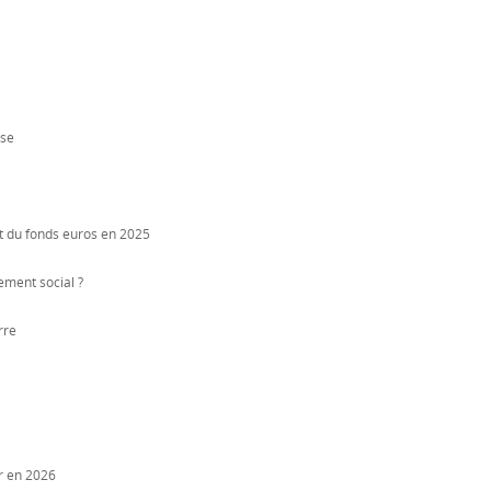
ise
t du fonds euros en 2025
ement social ?
rre
er en 2026