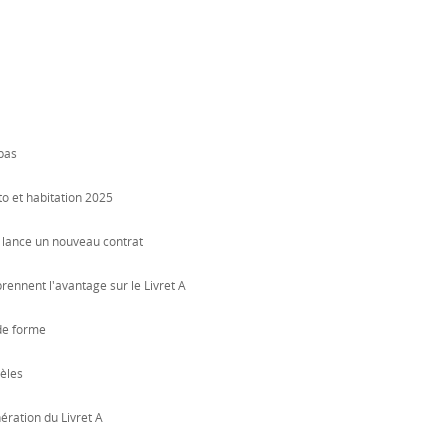
pas
o et habitation 2025
t lance un nouveau contrat
rennent l'avantage sur le Livret A
de forme
dèles
ration du Livret A