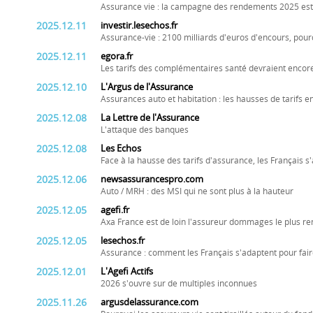
Assurance vie : la campagne des rendements 2025 est l
2025.12.11
investir.lesechos.fr
Assurance-vie : 2100 milliards d'euros d'encours, pourq
2025.12.11
egora.fr
Les tarifs des complémentaires santé devraient enco
2025.12.10
L'Argus de l'Assurance
Assurances auto et habitation : les hausses de tarifs e
2025.12.08
La Lettre de l'Assurance
L'attaque des banques
2025.12.08
Les Echos
Face à la hausse des tarifs d'assurance, les Français s
2025.12.06
newsassurancespro.com
Auto / MRH : des MSI qui ne sont plus à la hauteur
2025.12.05
agefi.fr
Axa France est de loin l'assureur dommages le plus re
2025.12.05
lesechos.fr
Assurance : comment les Français s'adaptent pour fair
2025.12.01
L'Agefi Actifs
2026 s'ouvre sur de multiples inconnues
2025.11.26
argusdelassurance.com