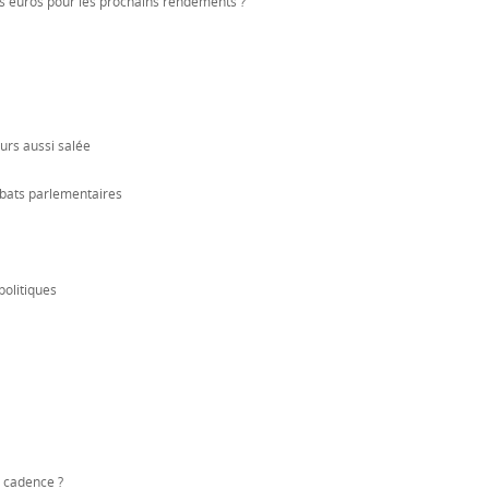
nds euros pour les prochains rendements ?
ours aussi salée
ébats parlementaires
politiques
a cadence ?