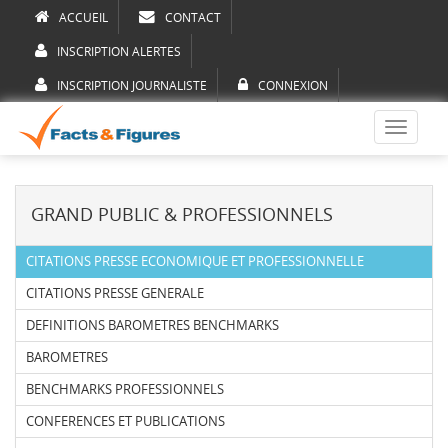
ACCUEIL
CONTACT
INSCRIPTION ALERTES
INSCRIPTION JOURNALISTE
CONNEXION
Toggle
navigati
GRAND PUBLIC & PROFESSIONNELS
CITATIONS PRESSE ECONOMIQUE ET PROFESSIONNELLE
CITATIONS PRESSE GENERALE
DEFINITIONS BAROMETRES BENCHMARKS
BAROMETRES
BENCHMARKS PROFESSIONNELS
CONFERENCES ET PUBLICATIONS