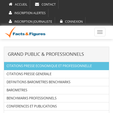
ACCUEIL
CONTACT
INSCRIPTION ALERTES
INSCRIPTION JOURNALISTE
CONNEXION
Toggle
navigati
GRAND PUBLIC & PROFESSIONNELS
CITATIONS PRESSE ECONOMIQUE ET PROFESSIONNELLE
CITATIONS PRESSE GENERALE
DEFINITIONS BAROMETRES BENCHMARKS
BAROMETRES
BENCHMARKS PROFESSIONNELS
CONFERENCES ET PUBLICATIONS