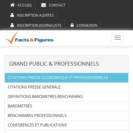
ACCUEIL
CONTACT
INSCRIPTION ALERTES
INSCRIPTION JOURNALISTE
CONNEXION
Toggle
navigati
GRAND PUBLIC & PROFESSIONNELS
CITATIONS PRESSE ECONOMIQUE ET PROFESSIONNELLE
CITATIONS PRESSE GENERALE
DEFINITIONS BAROMETRES BENCHMARKS
BAROMETRES
BENCHMARKS PROFESSIONNELS
CONFERENCES ET PUBLICATIONS