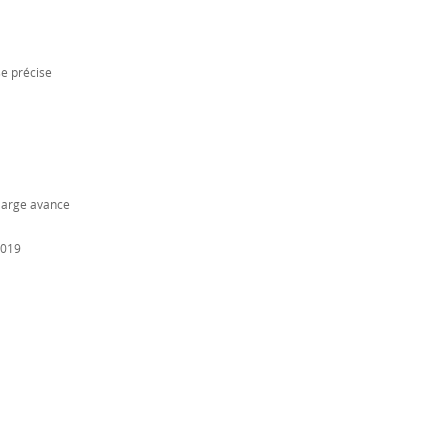
se précise
large avance
2019