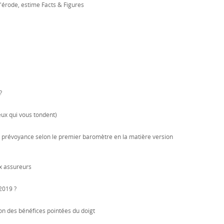
'érode, estime Facts & Figures
?
eux qui vous tondent)
la prévoyance selon le premier baromètre en la matière version
x assureurs
2019 ?
ion des bénéfices pointées du doigt