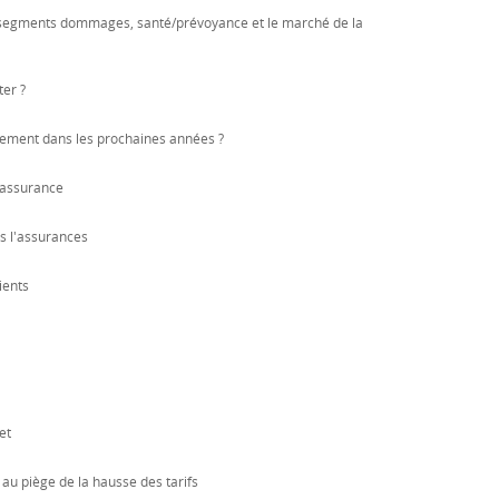
 segments dommages, santé/prévoyance et le marché de la
er ?
ndement dans les prochaines années ?
'assurance
s l'assurances
ients
et
au piège de la hausse des tarifs