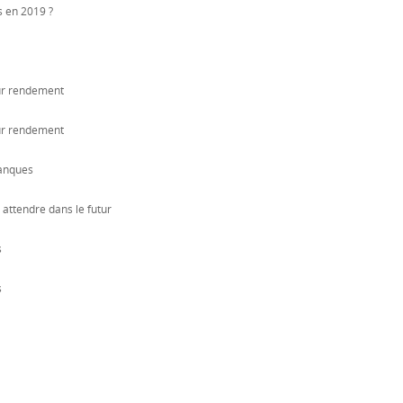
s en 2019 ?
eur rendement
eur rendement
banques
attendre dans le futur
s
s