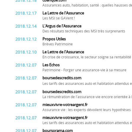
2018.12.18
cbanque.com
Assurances auto, habitation, santé : quelles hausses d
2018.12.17
La Lettre de l'Assurance
Les MSI se GAVent !
2018.12.14
L'Argus de l'Assurance
Des résultats techniques des MSI très surprenants
2018.12.12
Propos Utiles
Brèves Patrimoine
2018.12.10
Le Lettre de l'Assurance
En crise de croissance, le secteur soigne sa rentabilité
2018.12.07
Les Echos
Patrimoine - Forger une assurance-vie à sa mesure
2018.12.07
boursedescredits.com
Les tarifs des assurances auto et habitation attendus
2018.12.07
boursedescredits.com
La rémunération de l'assurance-vie encore orientée à 
2018.12.07
mieuxvivre-votreargent.fr
Assurance vie : les experts dévoilent leurs hypothès
2018.12.07
mieuxvivre-votreargent.fr
Les tarifs des assurances auto et habitation attendus
2018.12.07
boursorama.com