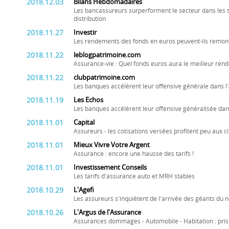
2018.12.03
Bilans Hebdomadaires
Les bancassureurs surperforment le secteur dans les
distribution
2018.11.27
Investir
Les rendements des fonds en euros peuvent-ils remont
2018.11.22
leblogpatrimoine.com
Assurance-vie : Quel fonds euros aura le meilleur re
2018.11.22
clubpatrimoine.com
Les banques accélèrent leur offensive générale dans l
2018.11.19
Les Echos
Les banques accélèrent leur offensive généralisée dan
2018.11.01
Capital
Assureurs - les cotisations versées profitent peu aux cl
2018.11.01
Mieux Vivre Votre Argent
Assurance : encore une hausse des tarifs !
2018.11.01
Investissement Conseils
Les tarifs d'assurance auto et MRH stables
2018.10.29
L'Agefi
Les assureurs s'inquiètent de l'arrivée des géants du n
2018.10.26
L'Argus de l'Assurance
Assurances dommages - Automobile - Habitation : pris 