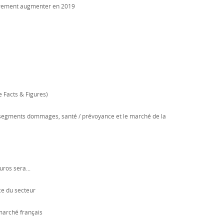
égèrement augmenter en 2019
e Facts & Figures)
 segments dommages, santé / prévoyance et le marché de la
ros sera...
ce du secteur
marché français