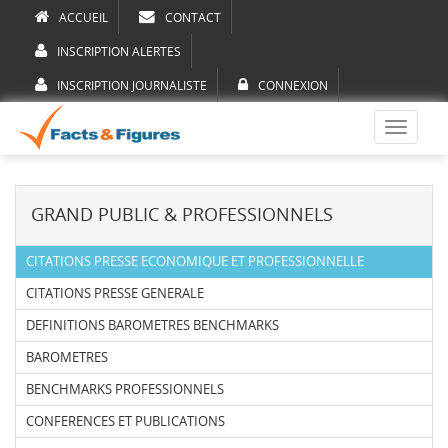
ACCUEIL
CONTACT
INSCRIPTION ALERTES
INSCRIPTION JOURNALISTE
CONNEXION
Toggle
navigati
GRAND PUBLIC & PROFESSIONNELS
CITATIONS PRESSE ECONOMIQUE ET PROFESSIONNELLE
CITATIONS PRESSE GENERALE
DEFINITIONS BAROMETRES BENCHMARKS
BAROMETRES
BENCHMARKS PROFESSIONNELS
CONFERENCES ET PUBLICATIONS