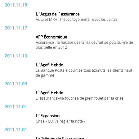
2011.11.18
L´Argus de l´assurance
Auto et MRH : l´écocitoyenneté rebat les cartes
2011.11.17
AFP Économique
Assurance : la hausse des tarifs devrait se poursuivre de
plus belle en 2012
2011.11.10
L´Agefi Hebdo
La Banque Postale courtise tous azimuts les clients haut
de gamme
2011.11.03
L´Agefi Hebdo
L´assurance-vie touchée de plein fouet par la crise
2011.11.01
L´Expansion
Crise - Qui va régler la note ?
2011.11.01
La Tribune de l´assurance