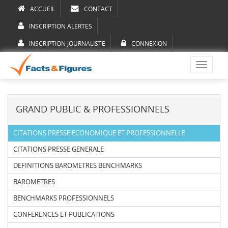
ACCUEIL
CONTACT
INSCRIPTION ALERTES
INSCRIPTION JOURNALISTE
CONNEXION
Toggle
navigati
GRAND PUBLIC & PROFESSIONNELS
CITATIONS PRESSE ECONOMIQUE ET PROFESSIONNELLE
CITATIONS PRESSE GENERALE
DEFINITIONS BAROMETRES BENCHMARKS
BAROMETRES
BENCHMARKS PROFESSIONNELS
CONFERENCES ET PUBLICATIONS