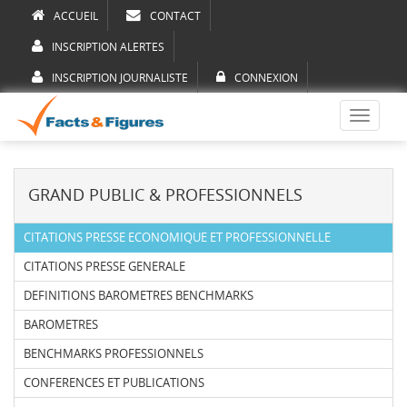
ACCUEIL
CONTACT
INSCRIPTION ALERTES
INSCRIPTION JOURNALISTE
CONNEXION
Toggle
navigati
GRAND PUBLIC & PROFESSIONNELS
CITATIONS PRESSE ECONOMIQUE ET PROFESSIONNELLE
CITATIONS PRESSE GENERALE
DEFINITIONS BAROMETRES BENCHMARKS
BAROMETRES
BENCHMARKS PROFESSIONNELS
CONFERENCES ET PUBLICATIONS