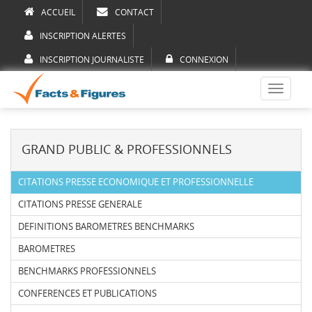
ACCUEIL
CONTACT
INSCRIPTION ALERTES
INSCRIPTION JOURNALISTE
CONNEXION
Toggle
navigati
GRAND PUBLIC & PROFESSIONNELS
CITATIONS PRESSE ECONOMIQUE ET PROFESSIONNELLE
CITATIONS PRESSE GENERALE
DEFINITIONS BAROMETRES BENCHMARKS
BAROMETRES
BENCHMARKS PROFESSIONNELS
CONFERENCES ET PUBLICATIONS