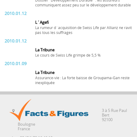
Dossier "Développement Durable" : les assureurs
communiquent assez peu sur le développement durable
2010.01.12
L´Agefi
La rumeur d´acquisition de Swiss Life par Allianz ne ravit
pas tous les suffrages
2010.01.12
La Tribune
Le cours de Swiss Life grimpe de 5,5 %
2010.01.09
La Tribune
Assurance-vie : La forte baisse de Groupama-Gan reste
inexpliquée
3 à 5 Rue Paul
Bert
92100
Boulogne
France